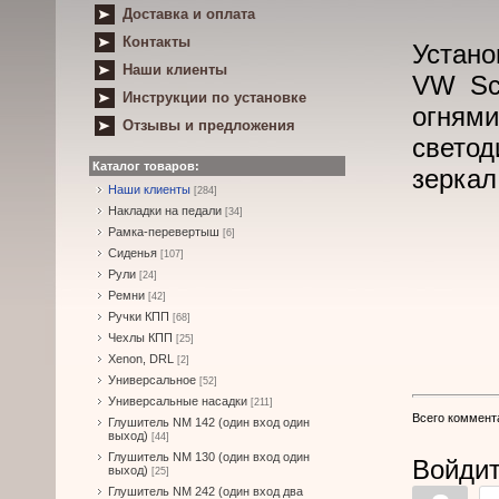
Доставка и оплата
Контакты
Устано
Наши клиенты
VW Sci
Инструкции по установке
огням
Отзывы и предложения
свето
Каталог товаров:
зеркал
Наши клиенты
[284]
Накладки на педали
[34]
Рамка-перевертыш
[6]
Сиденья
[107]
Рули
[24]
Ремни
[42]
Ручки КПП
[68]
Чехлы КПП
[25]
Xenon, DRL
[2]
Универсальное
[52]
Универсальные насадки
[211]
Всего коммент
Глушитель NM 142 (один вход один
выход)
[44]
Глушитель NM 130 (один вход один
Войдит
выход)
[25]
Глушитель NM 242 (один вход два