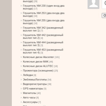
выхода)
[29]
Глушитель NM 230 (один вход два
выхода)
[17]
Глушитель NM 253 (два входа два
О
выхода)
[16]
Глушитель NM 255 (два входа два
выхода)
[16]
Глушитель NM 342 (разведенный
выхлоп тип 1)
[7]
Глушитель NM 442 (разведенный
выхлоп тип 2)
[4]
Глушитель NM 444 (разведенный
выхлоп тип 3)
[3]
Глушитель NM 453 (разведенный
выхлоп тип 4)
[3]
Колесные диски Alucenter
[181]
Колесные диски MAK
[46]
Колесные диски ALUTEC
[18]
Прожектора (освещение)
[25]
Лебедки
[9]
Эмблемы/Логотипы
[54]
Видеорегистраторы
[39]
GPS навигаторы
[5]
Магнитолы
[40]
Авто часы
[8]
Аксессуары
[7]