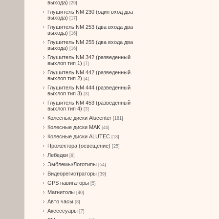
выхода)
[29]
Глушитель NM 230 (один вход два
выхода)
[17]
Глушитель NM 253 (два входа два
выхода)
[16]
Глушитель NM 255 (два входа два
выхода)
[16]
Глушитель NM 342 (разведенный
выхлоп тип 1)
[7]
Глушитель NM 442 (разведенный
выхлоп тип 2)
[4]
Глушитель NM 444 (разведенный
выхлоп тип 3)
[3]
Глушитель NM 453 (разведенный
выхлоп тип 4)
[3]
Колесные диски Alucenter
[181]
Колесные диски MAK
[46]
Колесные диски ALUTEC
[18]
Прожектора (освещение)
[25]
Лебедки
[9]
Эмблемы/Логотипы
[54]
Видеорегистраторы
[39]
GPS навигаторы
[5]
Магнитолы
[40]
Авто часы
[8]
Аксессуары
[7]