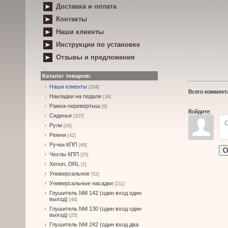
Доставка и оплата
Контакты
Наши клиенты
Инструкции по установке
Отзывы и предложения
Каталог товаров:
Наши клиенты
[284]
Всего коммент
Накладки на педали
[34]
Рамка-перевертыш
[6]
Войдите:
Сиденья
[107]
Рули
[24]
Ремни
[42]
Ручки КПП
[68]
О
Чехлы КПП
[25]
Xenon, DRL
[2]
Универсальное
[52]
Универсальные насадки
[211]
Глушитель NM 142 (один вход один
выход)
[44]
Глушитель NM 130 (один вход один
выход)
[25]
Глушитель NM 242 (один вход два