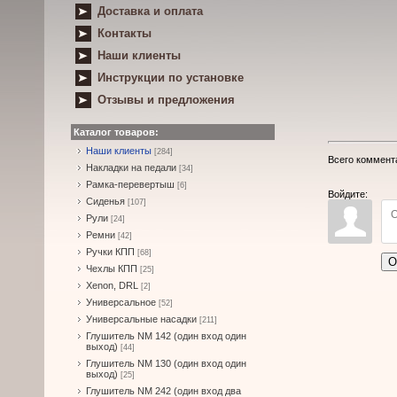
Доставка и оплата
Контакты
Наши клиенты
Инструкции по установке
Отзывы и предложения
Каталог товаров:
Наши клиенты
[284]
Всего коммент
Накладки на педали
[34]
Рамка-перевертыш
[6]
Войдите:
Сиденья
[107]
Рули
[24]
Ремни
[42]
Ручки КПП
[68]
О
Чехлы КПП
[25]
Xenon, DRL
[2]
Универсальное
[52]
Универсальные насадки
[211]
Глушитель NM 142 (один вход один
выход)
[44]
Глушитель NM 130 (один вход один
выход)
[25]
Глушитель NM 242 (один вход два