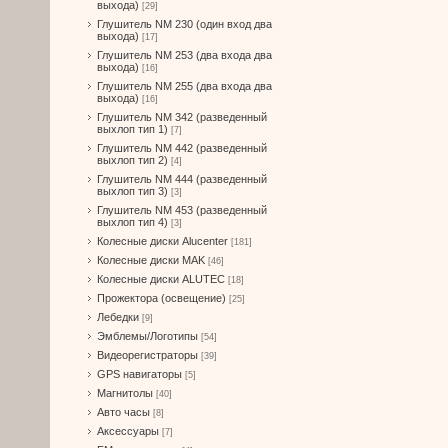
выхода)
[29]
Глушитель NM 230 (один вход два
выхода)
[17]
Глушитель NM 253 (два входа два
выхода)
[16]
Глушитель NM 255 (два входа два
выхода)
[16]
Глушитель NM 342 (разведенный
выхлоп тип 1)
[7]
Глушитель NM 442 (разведенный
выхлоп тип 2)
[4]
Глушитель NM 444 (разведенный
выхлоп тип 3)
[3]
Глушитель NM 453 (разведенный
выхлоп тип 4)
[3]
Колесные диски Alucenter
[181]
Колесные диски MAK
[46]
Колесные диски ALUTEC
[18]
Прожектора (освещение)
[25]
Лебедки
[9]
Эмблемы/Логотипы
[54]
Видеорегистраторы
[39]
GPS навигаторы
[5]
Магнитолы
[40]
Авто часы
[8]
Аксессуары
[7]