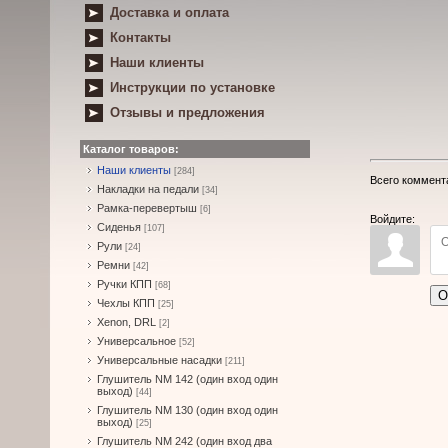
Доставка и оплата
Контакты
Наши клиенты
Инструкции по установке
Отзывы и предложения
Каталог товаров:
Наши клиенты
[284]
Всего коммент
Накладки на педали
[34]
Рамка-перевертыш
[6]
Войдите:
Сиденья
[107]
Рули
[24]
Ремни
[42]
Ручки КПП
[68]
О
Чехлы КПП
[25]
Xenon, DRL
[2]
Универсальное
[52]
Универсальные насадки
[211]
Глушитель NM 142 (один вход один
выход)
[44]
Глушитель NM 130 (один вход один
выход)
[25]
Глушитель NM 242 (один вход два