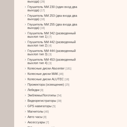
выхода)
[29]
Глушитель NM 230 (один вход два
выхода)
[17]
Глушитель NM 253 (два входа два
выхода)
[16]
Глушитель NM 255 (два входа два
выхода)
[16]
Глушитель NM 342 (разведенный
выхлоп тип 1)
[7]
Глушитель NM 442 (разведенный
выхлоп тип 2)
[4]
Глушитель NM 444 (разведенный
выхлоп тип 3)
[3]
Глушитель NM 453 (разведенный
выхлоп тип 4)
[3]
Колесные диски Alucenter
[181]
Колесные диски MAK
[46]
Колесные диски ALUTEC
[18]
Прожектора (освещение)
[25]
Лебедки
[9]
Эмблемы/Логотипы
[54]
Видеорегистраторы
[39]
GPS навигаторы
[5]
Магнитолы
[40]
Авто часы
[8]
Аксессуары
[7]