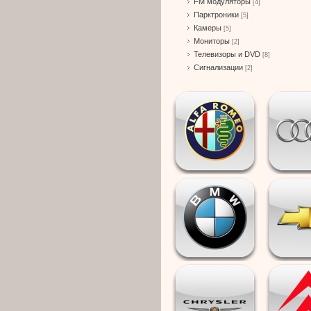
FM модуляторы
[4]
Парктроники
[5]
Камеры
[5]
Мониторы
[2]
Телевизоры и DVD
[8]
Сигнализации
[2]