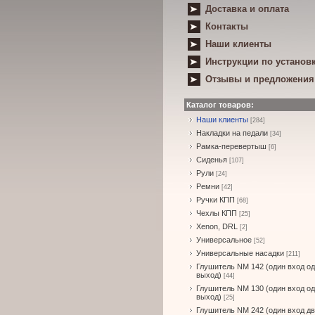
Доставка и оплата
Контакты
Наши клиенты
Инструкции по установ
Отзывы и предложения
Каталог товаров:
Наши клиенты
[284]
Накладки на педали
[34]
Рамка-перевертыш
[6]
Сиденья
[107]
Рули
[24]
Ремни
[42]
Ручки КПП
[68]
Чехлы КПП
[25]
Xenon, DRL
[2]
Универсальное
[52]
Универсальные насадки
[211]
Глушитель NM 142 (один вход о
выход)
[44]
Глушитель NM 130 (один вход о
выход)
[25]
Глушитель NM 242 (один вход д