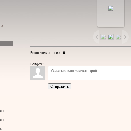
В
ке
реальном
размере
Всего комментариев
:
0
960x720
/
Войдите:
149.6Kb
Отправить
дин
дин
ва