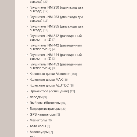
выхода)
[29]
Глушитель NM 230 (один вход два
выхода)
[17]
Глушитель NM 253 (два входа два
выхода)
[16]
Глушитель NM 255 (два входа два
выхода)
[16]
Глушитель NM 342 (разведенный
выхлоп тип 1)
[7]
Глушитель NM 442 (разведенный
выхлоп тип 2)
[4]
Глушитель NM 444 (разведенный
выхлоп тип 3)
[3]
Глушитель NM 453 (разведенный
выхлоп тип 4)
[3]
Колесные диски Alucenter
[181]
Колесные диски MAK
[46]
Колесные диски ALUTEC
[18]
Прожектора (освещение)
[25]
Лебедки
[9]
Эмблемы/Логотипы
[54]
Видеорегистраторы
[39]
GPS навигаторы
[5]
Магнитолы
[40]
Авто часы
[8]
Аксессуары
[7]