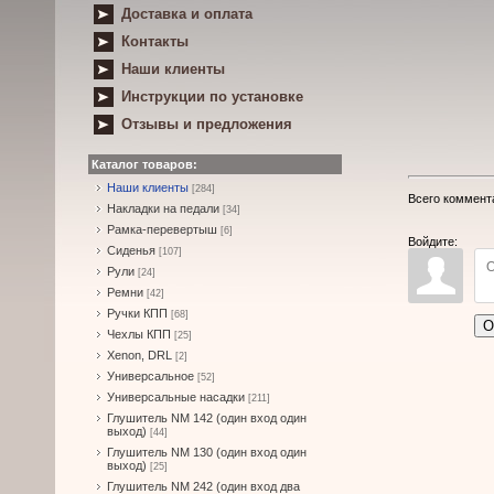
Доставка и оплата
Контакты
Наши клиенты
Инструкции по установке
Отзывы и предложения
Каталог товаров:
Наши клиенты
[284]
Всего коммент
Накладки на педали
[34]
Рамка-перевертыш
[6]
Войдите:
Сиденья
[107]
Рули
[24]
Ремни
[42]
Ручки КПП
[68]
О
Чехлы КПП
[25]
Xenon, DRL
[2]
Универсальное
[52]
Универсальные насадки
[211]
Глушитель NM 142 (один вход один
выход)
[44]
Глушитель NM 130 (один вход один
выход)
[25]
Глушитель NM 242 (один вход два