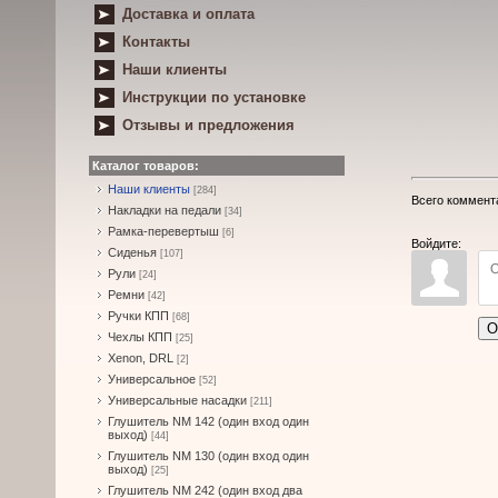
Доставка и оплата
Контакты
Наши клиенты
Инструкции по установке
Отзывы и предложения
Каталог товаров:
Наши клиенты
[284]
Всего коммент
Накладки на педали
[34]
Рамка-перевертыш
[6]
Войдите:
Сиденья
[107]
Рули
[24]
Ремни
[42]
Ручки КПП
[68]
О
Чехлы КПП
[25]
Xenon, DRL
[2]
Универсальное
[52]
Универсальные насадки
[211]
Глушитель NM 142 (один вход один
выход)
[44]
Глушитель NM 130 (один вход один
выход)
[25]
Глушитель NM 242 (один вход два