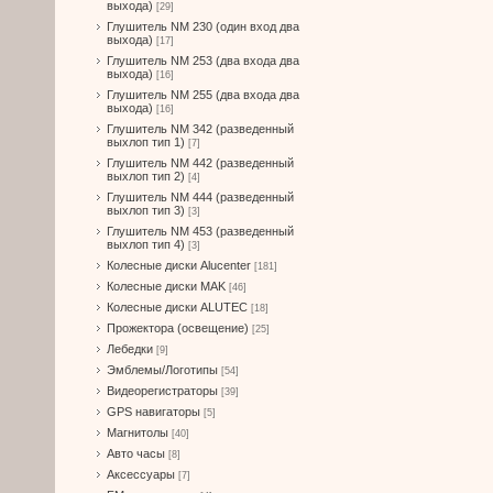
выхода)
[29]
Глушитель NM 230 (один вход два
выхода)
[17]
Глушитель NM 253 (два входа два
выхода)
[16]
Глушитель NM 255 (два входа два
выхода)
[16]
Глушитель NM 342 (разведенный
выхлоп тип 1)
[7]
Глушитель NM 442 (разведенный
выхлоп тип 2)
[4]
Глушитель NM 444 (разведенный
выхлоп тип 3)
[3]
Глушитель NM 453 (разведенный
выхлоп тип 4)
[3]
Колесные диски Alucenter
[181]
Колесные диски MAK
[46]
Колесные диски ALUTEC
[18]
Прожектора (освещение)
[25]
Лебедки
[9]
Эмблемы/Логотипы
[54]
Видеорегистраторы
[39]
GPS навигаторы
[5]
Магнитолы
[40]
Авто часы
[8]
Аксессуары
[7]