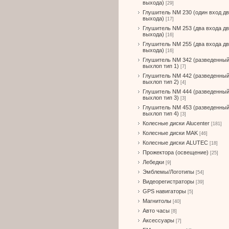
выхода)
[29]
Глушитель NM 230 (один вход д
выхода)
[17]
Глушитель NM 253 (два входа д
выхода)
[16]
Глушитель NM 255 (два входа д
выхода)
[16]
Глушитель NM 342 (разведенны
выхлоп тип 1)
[7]
Глушитель NM 442 (разведенны
выхлоп тип 2)
[4]
Глушитель NM 444 (разведенны
выхлоп тип 3)
[3]
Глушитель NM 453 (разведенны
выхлоп тип 4)
[3]
Колесные диски Alucenter
[181]
Колесные диски MAK
[46]
Колесные диски ALUTEC
[18]
Прожектора (освещение)
[25]
Лебедки
[9]
Эмблемы/Логотипы
[54]
Видеорегистраторы
[39]
GPS навигаторы
[5]
Магнитолы
[40]
Авто часы
[8]
Аксессуары
[7]