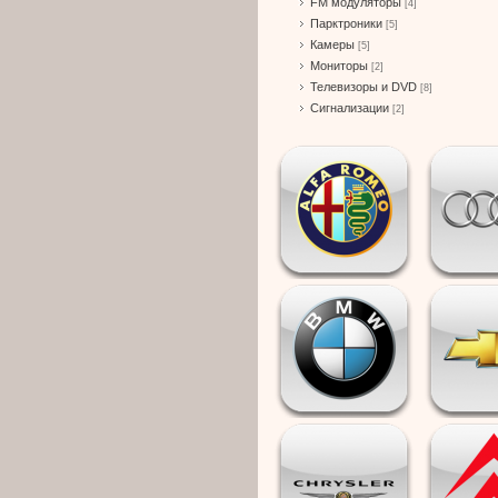
FM модуляторы
[4]
Парктроники
[5]
Камеры
[5]
Мониторы
[2]
Телевизоры и DVD
[8]
Сигнализации
[2]