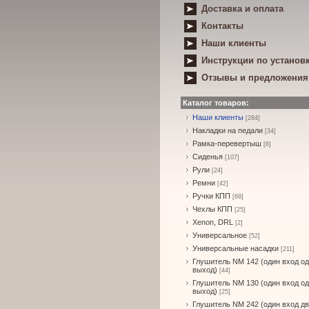
Доставка и оплата
Контакты
Наши клиенты
Инструкции по установ
Отзывы и предложения
Каталог товаров:
Наши клиенты
[284]
Накладки на педали
[34]
Рамка-перевертыш
[6]
Сиденья
[107]
Рули
[24]
Ремни
[42]
Ручки КПП
[68]
Чехлы КПП
[25]
Xenon, DRL
[2]
Универсальное
[52]
Универсальные насадки
[211]
Глушитель NM 142 (один вход о
выход)
[44]
Глушитель NM 130 (один вход о
выход)
[25]
Глушитель NM 242 (один вход д