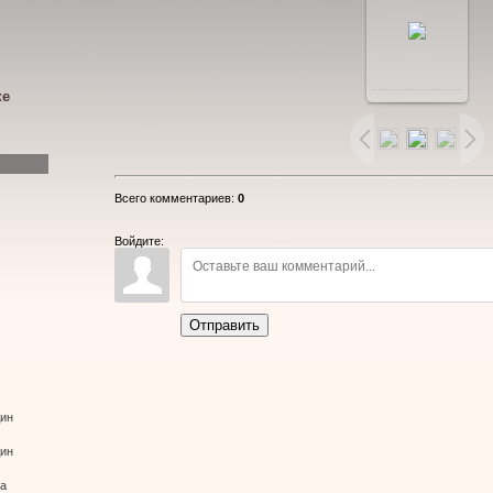
ке
Всего комментариев
:
0
Войдите:
Отправить
дин
дин
ва