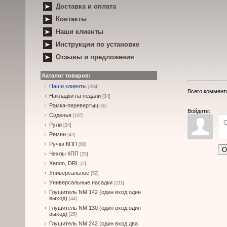
Доставка и оплата
Контакты
Наши клиенты
Инструкции по установке
Отзывы и предложения
Каталог товаров:
Наши клиенты
[284]
Всего коммент
Накладки на педали
[34]
Рамка-перевертыш
[6]
Войдите:
Сиденья
[107]
Рули
[24]
Ремни
[42]
Ручки КПП
[68]
О
Чехлы КПП
[25]
Xenon, DRL
[2]
Универсальное
[52]
Универсальные насадки
[211]
Глушитель NM 142 (один вход один
выход)
[44]
Глушитель NM 130 (один вход один
выход)
[25]
Глушитель NM 242 (один вход два