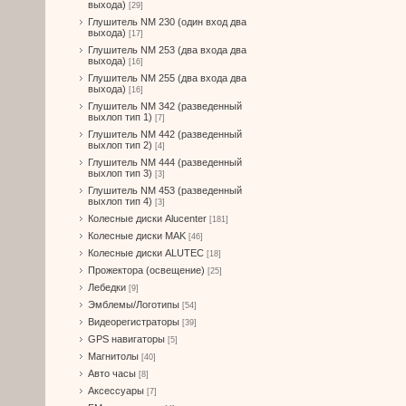
выхода)
[29]
Глушитель NM 230 (один вход два
выхода)
[17]
Глушитель NM 253 (два входа два
выхода)
[16]
Глушитель NM 255 (два входа два
выхода)
[16]
Глушитель NM 342 (разведенный
выхлоп тип 1)
[7]
Глушитель NM 442 (разведенный
выхлоп тип 2)
[4]
Глушитель NM 444 (разведенный
выхлоп тип 3)
[3]
Глушитель NM 453 (разведенный
выхлоп тип 4)
[3]
Колесные диски Alucenter
[181]
Колесные диски MAK
[46]
Колесные диски ALUTEC
[18]
Прожектора (освещение)
[25]
Лебедки
[9]
Эмблемы/Логотипы
[54]
Видеорегистраторы
[39]
GPS навигаторы
[5]
Магнитолы
[40]
Авто часы
[8]
Аксессуары
[7]