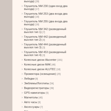
выхода)
[29]
Глушитель NM 230 (один вход два
выхода)
[17]
Глушитель NM 253 (два входа два
выхода)
[16]
Глушитель NM 255 (два входа два
выхода)
[16]
Глушитель NM 342 (разведенный
выхлоп тип 1)
[7]
Глушитель NM 442 (разведенный
выхлоп тип 2)
[4]
Глушитель NM 444 (разведенный
выхлоп тип 3)
[3]
Глушитель NM 453 (разведенный
выхлоп тип 4)
[3]
Колесные диски Alucenter
[181]
Колесные диски MAK
[46]
Колесные диски ALUTEC
[18]
Прожектора (освещение)
[25]
Лебедки
[9]
Эмблемы/Логотипы
[54]
Видеорегистраторы
[39]
GPS навигаторы
[5]
Магнитолы
[40]
Авто часы
[8]
Аксессуары
[7]