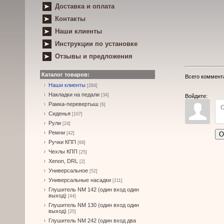
Доставка и оплата
Контакты
Наши клиенты
Инструкции по установке
Отзывы и предложения
Каталог товаров:
Всего коммент
Наши клиенты
[284]
Накладки на педали
[34]
Войдите:
Рамка-перевертыш
[6]
Сиденья
[107]
Рули
[24]
Ремни
О
[42]
Ручки КПП
[68]
Чехлы КПП
[25]
Xenon, DRL
[2]
Универсальное
[52]
Универсальные насадки
[211]
Глушитель NM 142 (один вход один
выход)
[44]
Глушитель NM 130 (один вход один
выход)
[25]
Глушитель NM 242 (один вход два