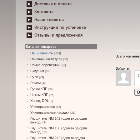
Доставка и оплата
Контакты
Наши клиенты
Инструкции по установке
Отзывы и предложения
Каталог товаров:
Наши клиенты
[284]
Всего коммент
Накладки на педали
[34]
Рамка-перевертыш
[6]
Войдите:
Сиденья
[107]
Рули
[24]
Ремни
[42]
Ручки КПП
[68]
О
Чехлы КПП
[25]
Xenon, DRL
[2]
Универсальное
[52]
Универсальные насадки
[211]
Глушитель NM 142 (один вход один
выход)
[44]
Глушитель NM 130 (один вход один
выход)
[25]
Глушитель NM 242 (один вход два