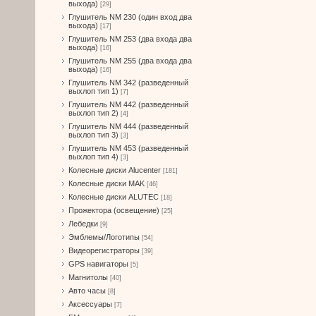
выхода)
[29]
Глушитель NM 230 (один вход два
выхода)
[17]
Глушитель NM 253 (два входа два
выхода)
[16]
Глушитель NM 255 (два входа два
выхода)
[16]
Глушитель NM 342 (разведенный
выхлоп тип 1)
[7]
Глушитель NM 442 (разведенный
выхлоп тип 2)
[4]
Глушитель NM 444 (разведенный
выхлоп тип 3)
[3]
Глушитель NM 453 (разведенный
выхлоп тип 4)
[3]
Колесные диски Alucenter
[181]
Колесные диски MAK
[46]
Колесные диски ALUTEC
[18]
Прожектора (освещение)
[25]
Лебедки
[9]
Эмблемы/Логотипы
[54]
Видеорегистраторы
[39]
GPS навигаторы
[5]
Магнитолы
[40]
Авто часы
[8]
Аксессуары
[7]