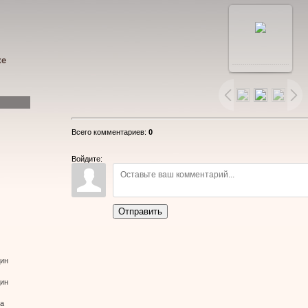
В
ке
реальном
размере
Всего комментариев
:
0
960x712
/
Войдите:
149.6Kb
Отправить
дин
дин
ва