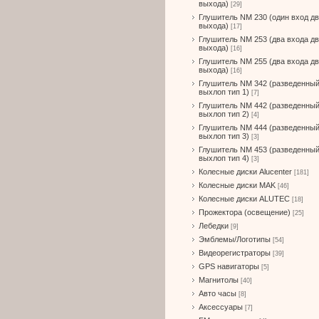
выхода)
[29]
Глушитель NM 230 (один вход д
выхода)
[17]
Глушитель NM 253 (два входа д
выхода)
[16]
Глушитель NM 255 (два входа д
выхода)
[16]
Глушитель NM 342 (разведенны
выхлоп тип 1)
[7]
Глушитель NM 442 (разведенны
выхлоп тип 2)
[4]
Глушитель NM 444 (разведенны
выхлоп тип 3)
[3]
Глушитель NM 453 (разведенны
выхлоп тип 4)
[3]
Колесные диски Alucenter
[181]
Колесные диски MAK
[46]
Колесные диски ALUTEC
[18]
Прожектора (освещение)
[25]
Лебедки
[9]
Эмблемы/Логотипы
[54]
Видеорегистраторы
[39]
GPS навигаторы
[5]
Магнитолы
[40]
Авто часы
[8]
Аксессуары
[7]