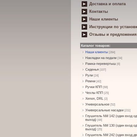
Доставка и оплата
Контакты
Наши клиенты
Инструкции по установ
Отзывы и предложения
Каталог товаров:
Наши клиенты
[284]
Накладки на педали
[34]
Рамка-перевертыш
[6]
Сиденья
[107]
Рули
[24]
Ремни
[42]
Ручки КПП
[68]
Чехлы КПП
[25]
Xenon, DRL
[2]
Универсальное
[52]
Универсальные насадки
[211]
Глушитель NM 142 (один вход о
выход)
[44]
Глушитель NM 130 (один вход о
выход)
[25]
Глушитель NM 242 (один вход д