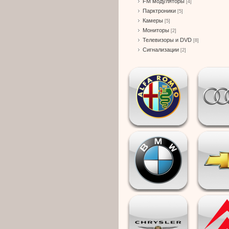
FM модуляторы
[4]
Парктроники
[5]
Камеры
[5]
Мониторы
[2]
Телевизоры и DVD
[8]
Сигнализации
[2]