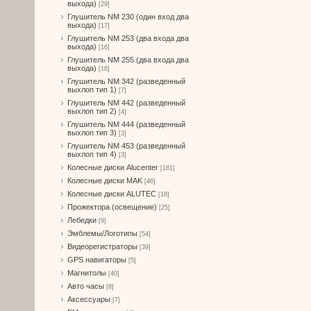
выхода)
[29]
Глушитель NM 230 (один вход два
выхода)
[17]
Глушитель NM 253 (два входа два
выхода)
[16]
Глушитель NM 255 (два входа два
выхода)
[16]
Глушитель NM 342 (разведенный
выхлоп тип 1)
[7]
Глушитель NM 442 (разведенный
выхлоп тип 2)
[4]
Глушитель NM 444 (разведенный
выхлоп тип 3)
[3]
Глушитель NM 453 (разведенный
выхлоп тип 4)
[3]
Колесные диски Alucenter
[181]
Колесные диски MAK
[46]
Колесные диски ALUTEC
[18]
Прожектора (освещение)
[25]
Лебедки
[9]
Эмблемы/Логотипы
[54]
Видеорегистраторы
[39]
GPS навигаторы
[5]
Магнитолы
[40]
Авто часы
[8]
Аксессуары
[7]