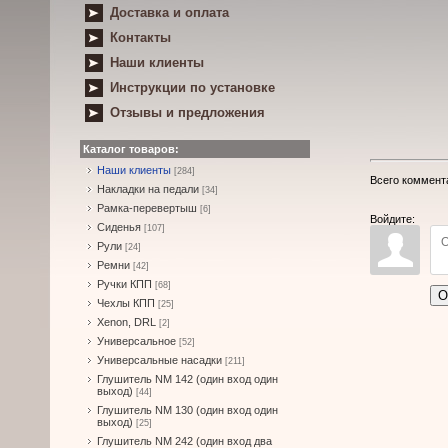
Доставка и оплата
Контакты
Наши клиенты
Инструкции по установке
Отзывы и предложения
Каталог товаров:
Наши клиенты
[284]
Всего коммент
Накладки на педали
[34]
Рамка-перевертыш
[6]
Войдите:
Сиденья
[107]
Рули
[24]
Ремни
[42]
Ручки КПП
[68]
О
Чехлы КПП
[25]
Xenon, DRL
[2]
Универсальное
[52]
Универсальные насадки
[211]
Глушитель NM 142 (один вход один
выход)
[44]
Глушитель NM 130 (один вход один
выход)
[25]
Глушитель NM 242 (один вход два