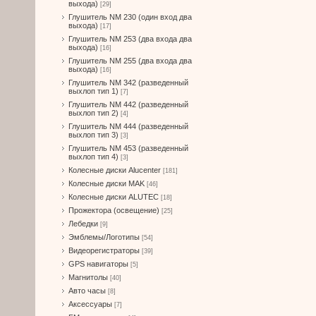
выхода)
[29]
Глушитель NM 230 (один вход два
выхода)
[17]
Глушитель NM 253 (два входа два
выхода)
[16]
Глушитель NM 255 (два входа два
выхода)
[16]
Глушитель NM 342 (разведенный
выхлоп тип 1)
[7]
Глушитель NM 442 (разведенный
выхлоп тип 2)
[4]
Глушитель NM 444 (разведенный
выхлоп тип 3)
[3]
Глушитель NM 453 (разведенный
выхлоп тип 4)
[3]
Колесные диски Alucenter
[181]
Колесные диски MAK
[46]
Колесные диски ALUTEC
[18]
Прожектора (освещение)
[25]
Лебедки
[9]
Эмблемы/Логотипы
[54]
Видеорегистраторы
[39]
GPS навигаторы
[5]
Магнитолы
[40]
Авто часы
[8]
Аксессуары
[7]