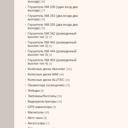
выхода)
[29]
Глушитель NM 230 (один вход два
выхода)
[17]
Глушитель NM 253 (два входа два
выхода)
[16]
Глушитель NM 255 (два входа два
выхода)
[16]
Глушитель NM 342 (разведенный
выхлоп тип 1)
[7]
Глушитель NM 442 (разведенный
выхлоп тип 2)
[4]
Глушитель NM 444 (разведенный
выхлоп тип 3)
[3]
Глушитель NM 453 (разведенный
выхлоп тип 4)
[3]
Колесные диски Alucenter
[181]
Колесные диски MAK
[46]
Колесные диски ALUTEC
[18]
Прожектора (освещение)
[25]
Лебедки
[9]
Эмблемы/Логотипы
[54]
Видеорегистраторы
[39]
GPS навигаторы
[5]
Магнитолы
[40]
Авто часы
[8]
Аксессуары
[7]