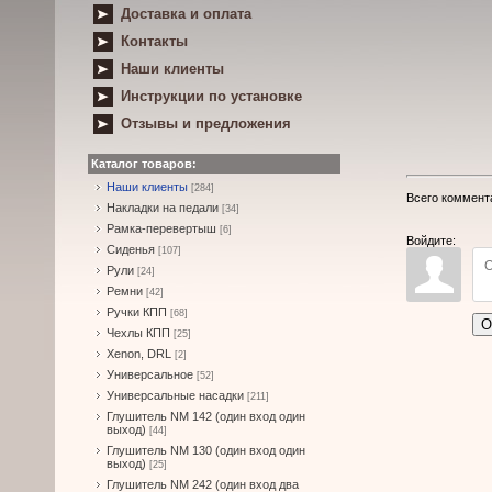
Доставка и оплата
Контакты
Наши клиенты
Инструкции по установке
Отзывы и предложения
Каталог товаров:
Наши клиенты
[284]
Всего коммент
Накладки на педали
[34]
Рамка-перевертыш
[6]
Войдите:
Сиденья
[107]
Рули
[24]
Ремни
[42]
Ручки КПП
[68]
О
Чехлы КПП
[25]
Xenon, DRL
[2]
Универсальное
[52]
Универсальные насадки
[211]
Глушитель NM 142 (один вход один
выход)
[44]
Глушитель NM 130 (один вход один
выход)
[25]
Глушитель NM 242 (один вход два