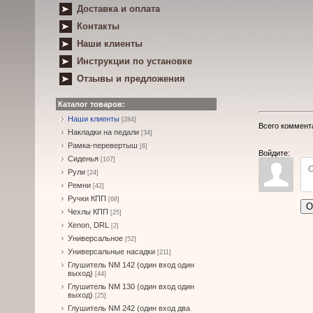
Доставка и оплата
Контакты
Наши клиенты
Инструкции по установке
Отзывы и предложения
Каталог товаров:
Наши клиенты
[284]
Всего коммент
Накладки на педали
[34]
Рамка-перевертыш
[6]
Войдите:
Сиденья
[107]
Рули
[24]
Ремни
[42]
Ручки КПП
[68]
О
Чехлы КПП
[25]
Xenon, DRL
[2]
Универсальное
[52]
Универсальные насадки
[211]
Глушитель NM 142 (один вход один
выход)
[44]
Глушитель NM 130 (один вход один
выход)
[25]
Глушитель NM 242 (один вход два