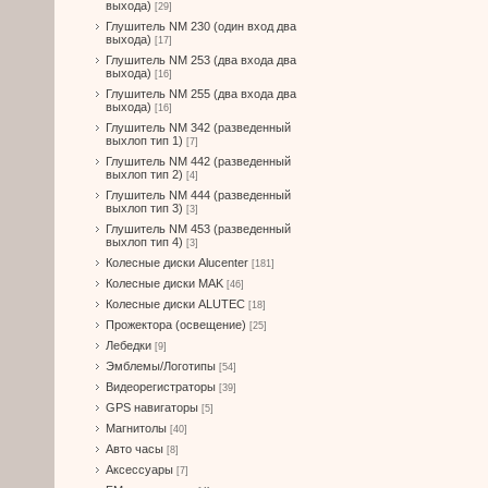
выхода)
[29]
Глушитель NM 230 (один вход два
выхода)
[17]
Глушитель NM 253 (два входа два
выхода)
[16]
Глушитель NM 255 (два входа два
выхода)
[16]
Глушитель NM 342 (разведенный
выхлоп тип 1)
[7]
Глушитель NM 442 (разведенный
выхлоп тип 2)
[4]
Глушитель NM 444 (разведенный
выхлоп тип 3)
[3]
Глушитель NM 453 (разведенный
выхлоп тип 4)
[3]
Колесные диски Alucenter
[181]
Колесные диски MAK
[46]
Колесные диски ALUTEC
[18]
Прожектора (освещение)
[25]
Лебедки
[9]
Эмблемы/Логотипы
[54]
Видеорегистраторы
[39]
GPS навигаторы
[5]
Магнитолы
[40]
Авто часы
[8]
Аксессуары
[7]