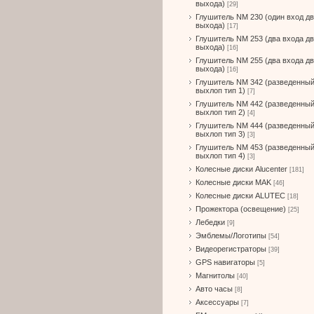
выхода)
[29]
Глушитель NM 230 (один вход д
выхода)
[17]
Глушитель NM 253 (два входа д
выхода)
[16]
Глушитель NM 255 (два входа д
выхода)
[16]
Глушитель NM 342 (разведенны
выхлоп тип 1)
[7]
Глушитель NM 442 (разведенны
выхлоп тип 2)
[4]
Глушитель NM 444 (разведенны
выхлоп тип 3)
[3]
Глушитель NM 453 (разведенны
выхлоп тип 4)
[3]
Колесные диски Alucenter
[181]
Колесные диски MAK
[46]
Колесные диски ALUTEC
[18]
Прожектора (освещение)
[25]
Лебедки
[9]
Эмблемы/Логотипы
[54]
Видеорегистраторы
[39]
GPS навигаторы
[5]
Магнитолы
[40]
Авто часы
[8]
Аксессуары
[7]