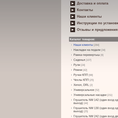
Доставка и оплата
Контакты
Наши клиенты
Инструкции по установ
Отзывы и предложения
Каталог товаров:
Наши клиенты
[284]
Накладки на педали
[34]
Рамка-перевертыш
[6]
Сиденья
[107]
Рули
[24]
Ремни
[42]
Ручки КПП
[68]
Чехлы КПП
[25]
Xenon, DRL
[2]
Универсальное
[52]
Универсальные насадки
[211]
Глушитель NM 142 (один вход о
выход)
[44]
Глушитель NM 130 (один вход о
выход)
[25]
Глушитель NM 242 (один вход д