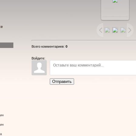
В
реальном
ке
размере
Всего комментариев
:
0
1280x720
/
Войдите:
336.6Kb
Отправить
дин
дин
ва