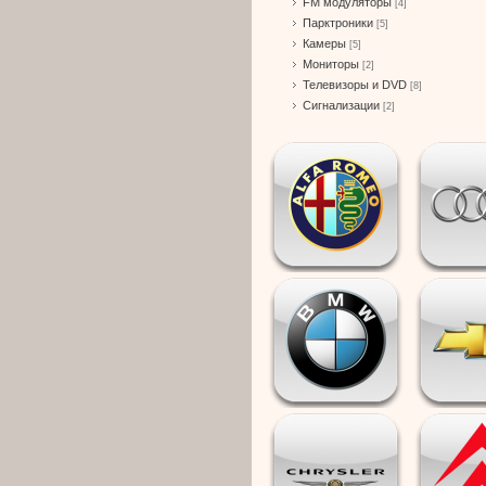
FM модуляторы
[4]
Парктроники
[5]
Камеры
[5]
Мониторы
[2]
Телевизоры и DVD
[8]
Сигнализации
[2]