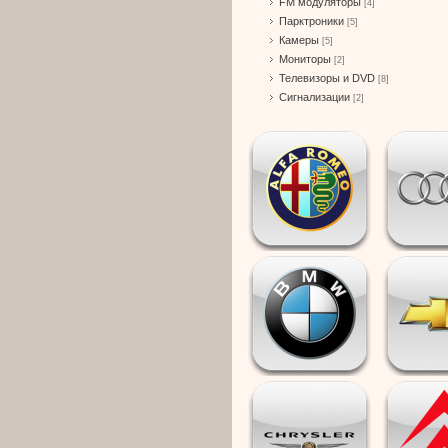
FM модуляторы
[4]
Парктроники
[5]
Камеры
[5]
Мониторы
[2]
Телевизоры и DVD
[8]
Сигнализации
[2]