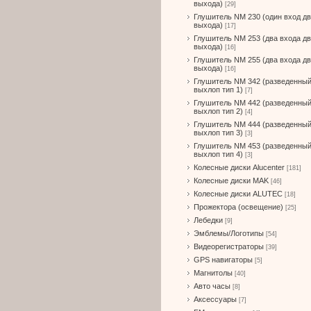
выхода)
[29]
Глушитель NM 230 (один вход д
выхода)
[17]
Глушитель NM 253 (два входа д
выхода)
[16]
Глушитель NM 255 (два входа д
выхода)
[16]
Глушитель NM 342 (разведенны
выхлоп тип 1)
[7]
Глушитель NM 442 (разведенны
выхлоп тип 2)
[4]
Глушитель NM 444 (разведенны
выхлоп тип 3)
[3]
Глушитель NM 453 (разведенны
выхлоп тип 4)
[3]
Колесные диски Alucenter
[181]
Колесные диски MAK
[46]
Колесные диски ALUTEC
[18]
Прожектора (освещение)
[25]
Лебедки
[9]
Эмблемы/Логотипы
[54]
Видеорегистраторы
[39]
GPS навигаторы
[5]
Магнитолы
[40]
Авто часы
[8]
Аксессуары
[7]