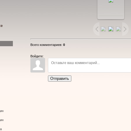
В
реальном
ке
размере
Всего комментариев
:
0
800x600
/
Войдите:
254.1Kb
Отправить
дин
дин
ва