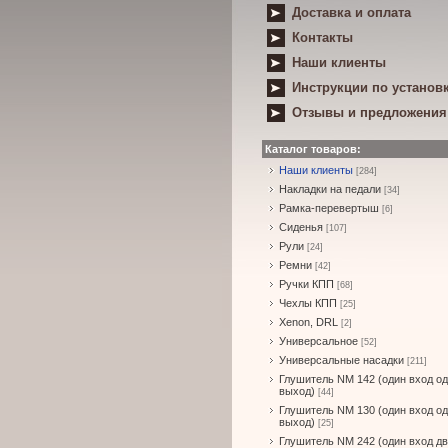
Доставка и оплата
Контакты
Наши клиенты
Инструкции по установ
Отзывы и предложения
Каталог товаров:
Наши клиенты
[284]
Накладки на педали
[34]
Рамка-перевертыш
[6]
Сиденья
[107]
Рули
[24]
Ремни
[42]
Ручки КПП
[68]
Чехлы КПП
[25]
Xenon, DRL
[2]
Универсальное
[52]
Универсальные насадки
[211]
Глушитель NM 142 (один вход о
выход)
[44]
Глушитель NM 130 (один вход о
выход)
[25]
Глушитель NM 242 (один вход д