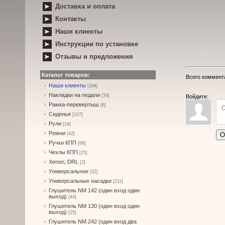
Доставка и оплата
Контакты
Наши клиенты
Инструкции по установке
Отзывы и предложения
Каталог товаров:
Всего коммент
Наши клиенты
[284]
Накладки на педали
[34]
Войдите:
Рамка-перевертыш
[6]
Сиденья
[107]
Рули
[24]
Ремни
О
[42]
Ручки КПП
[68]
Чехлы КПП
[25]
Xenon, DRL
[2]
Универсальное
[52]
Универсальные насадки
[211]
Глушитель NM 142 (один вход один
выход)
[44]
Глушитель NM 130 (один вход один
выход)
[25]
Глушитель NM 242 (один вход два