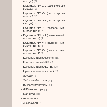
выхода)
[29]
Глушитель NM 230 (один вход два
выхода)
[17]
Глушитель NM 253 (два входа два
выхода)
[16]
Глушитель NM 255 (два входа два
выхода)
[16]
Глушитель NM 342 (разведенный
выхлоп тип 1)
[7]
Глушитель NM 442 (разведенный
выхлоп тип 2)
[4]
Глушитель NM 444 (разведенный
выхлоп тип 3)
[3]
Глушитель NM 453 (разведенный
выхлоп тип 4)
[3]
Колесные диски Alucenter
[181]
Колесные диски MAK
[46]
Колесные диски ALUTEC
[18]
Прожектора (освещение)
[25]
Лебедки
[9]
Эмблемы/Логотипы
[54]
Видеорегистраторы
[39]
GPS навигаторы
[5]
Магнитолы
[40]
Авто часы
[8]
Аксессуары
[7]