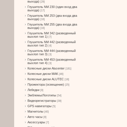
выхода)
[29]
Глушитель NM 230 (один вход два
выхода)
[17]
Глушитель NM 253 (два входа два
выхода)
[16]
Глушитель NM 255 (два входа два
выхода)
[16]
Глушитель NM 342 (разведенный
выхлоп тип 1)
[7]
Глушитель NM 442 (разведенный
выхлоп тип 2)
[4]
Глушитель NM 444 (разведенный
выхлоп тип 3)
[3]
Глушитель NM 453 (разведенный
выхлоп тип 4)
[3]
Колесные диски Alucenter
[181]
Колесные диски MAK
[46]
Колесные диски ALUTEC
[18]
Прожектора (освещение)
[25]
Лебедки
[9]
Эмблемы/Логотипы
[54]
Видеорегистраторы
[39]
GPS навигаторы
[5]
Магнитолы
[40]
Авто часы
[8]
Аксессуары
[7]