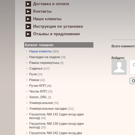
Доставка и оплата
Контакты
Наши клиенты
Инструкции по установке
Отзывы и предложения
Каталог товаров:
Всего коммент
Наши клиенты
[284]
Накладки на педали
[34]
Войдите:
Рамка-перевертыш
[6]
Сиденья
[107]
Рули
[24]
Ремни
О
[42]
Ручки КПП
[68]
Чехлы КПП
[25]
Xenon, DRL
[2]
Универсальное
[52]
Универсальные насадки
[211]
Глушитель NM 142 (один вход один
выход)
[44]
Глушитель NM 130 (один вход один
выход)
[25]
Глушитель NM 242 (один вход два