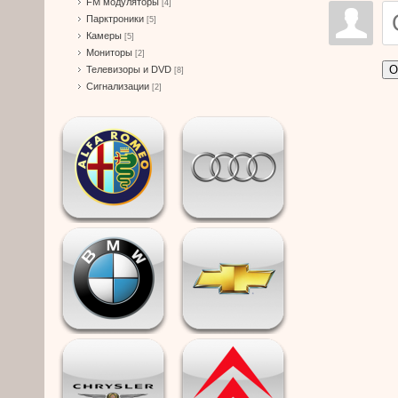
FM модуляторы
[4]
Парктроники
[5]
Камеры
[5]
Мониторы
[2]
О
Телевизоры и DVD
[8]
Сигнализации
[2]