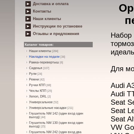
Доставка и оплата
Ор
Контакты
п
Наши клиенты
Инструкции по установке
Набор
Отзывы и предложения
тормоз
Каталог товаров:
идеаль
Наши клиенты
[284]
Накладки на педали
[34]
Рамка-перевертыш
[6]
Для мо
Сиденья
[107]
Рули
[24]
Ремни
[42]
Audi A
Ручки КПП
[68]
Чехлы КПП
[25]
Audi TT
Xenon, DRL
[2]
Seat Se
Универсальное
[52]
Универсальные насадки
[211]
Seat Le
Глушитель NM 142 (один вход один
Seat Al
выход)
[44]
Глушитель NM 130 (один вход один
VW Gol
выход)
[25]
Глушитель NM 242 (один вход два