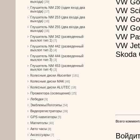
VW Gol
выхода)
[29]
Глушитель NM 230 (один вход два
VW Sci
выхода)
[17]
VW Gol
Глушитель NM 253 (два входа два
выхода)
[16]
VW Gol
Глушитель NM 255 (два входа два
выхода)
[16]
VW Pas
Глушитель NM 342 (разведенный
выхлоп тип 1)
[7]
VW Jett
Глушитель NM 442 (разведенный
выхлоп тип 2)
[4]
Skoda O
Глушитель NM 444 (разведенный
выхлоп тип 3)
[3]
Глушитель NM 453 (разведенный
выхлоп тип 4)
[3]
Колесные диски Alucenter
[181]
Колесные диски MAK
[46]
Колесные диски ALUTEC
[18]
Прожектора (освещение)
[25]
Лебедки
[9]
Эмблемы/Логотипы
[54]
Видеорегистраторы
[39]
GPS навигаторы
[5]
Всего коммент
Магнитолы
[40]
Авто часы
[8]
Войдит
Аксессуары
[7]