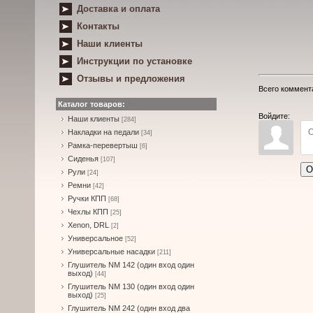
Доставка и оплата
Контакты
Наши клиенты
Инструкции по установке
Отзывы и предложения
Всего коммент
Каталог товаров:
Войдите:
Наши клиенты
[284]
Накладки на педали
[34]
Рамка-перевертыш
[6]
Сиденья
[107]
О
Рули
[24]
Ремни
[42]
Ручки КПП
[68]
Чехлы КПП
[25]
Xenon, DRL
[2]
Универсальное
[52]
Универсальные насадки
[211]
Глушитель NM 142 (один вход один
выход)
[44]
Глушитель NM 130 (один вход один
выход)
[25]
Глушитель NM 242 (один вход два