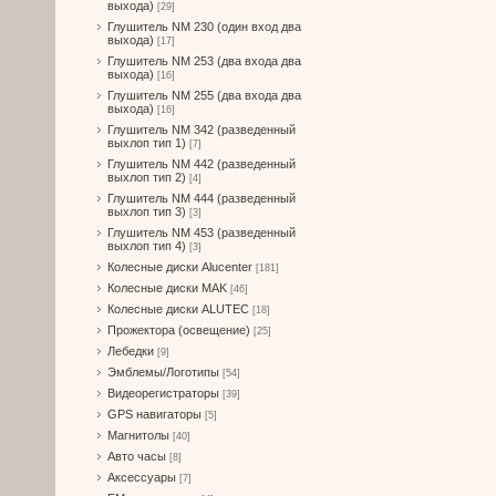
выхода)
[29]
Глушитель NM 230 (один вход два
выхода)
[17]
Глушитель NM 253 (два входа два
выхода)
[16]
Глушитель NM 255 (два входа два
выхода)
[16]
Глушитель NM 342 (разведенный
выхлоп тип 1)
[7]
Глушитель NM 442 (разведенный
выхлоп тип 2)
[4]
Глушитель NM 444 (разведенный
выхлоп тип 3)
[3]
Глушитель NM 453 (разведенный
выхлоп тип 4)
[3]
Колесные диски Alucenter
[181]
Колесные диски MAK
[46]
Колесные диски ALUTEC
[18]
Прожектора (освещение)
[25]
Лебедки
[9]
Эмблемы/Логотипы
[54]
Видеорегистраторы
[39]
GPS навигаторы
[5]
Магнитолы
[40]
Авто часы
[8]
Аксессуары
[7]