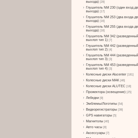
выхода)
[29]
Глушитель NM 230 (один вход д
выхода)
[17]
Глушитель NM 253 (два входа д
выхода)
[16]
Глушитель NM 255 (два входа д
выхода)
[16]
Глушитель NM 342 (разведенны
выхлоп тип 1)
[7]
Глушитель NM 442 (разведенны
выхлоп тип 2)
[4]
Глушитель NM 444 (разведенны
выхлоп тип 3)
[3]
Глушитель NM 453 (разведенны
выхлоп тип 4)
[3]
Колесные диски Alucenter
[181]
Колесные диски MAK
[46]
Колесные диски ALUTEC
[18]
Прожектора (освещение)
[25]
Лебедки
[9]
Эмблемы/Логотипы
[54]
Видеорегистраторы
[39]
GPS навигаторы
[5]
Магнитолы
[40]
Авто часы
[8]
Аксессуары
[7]