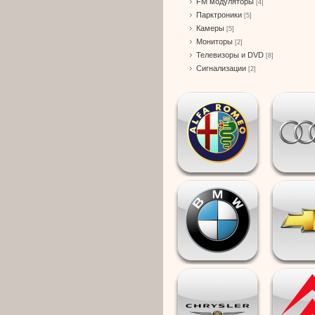
FM модуляторы
[4]
Парктроники
[5]
Камеры
[5]
Мониторы
[2]
Телевизоры и DVD
[8]
Сигнализации
[2]