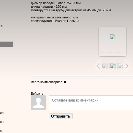
диамер насадки - овал 75х63 мм
длина насадки - 120 мм
монтируется на трубу диаметром от 45 мм до 58 мм
материал: нержавеющая сталь
производитель: Buzzer, Польша
ке
В
реальном
размере
Всего комментариев
:
0
900x600
/
Войдите:
23.4Kb
дин
Отправить
дин
ва