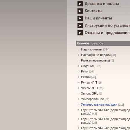
Доставка и оплата
Контакты
Наши клиенты
Инструкции по установ
Отзывы и предложения
Каталог товаров:
Наши клиенты
[284]
Накладки на педали
[34]
Рамка-перевертыш
[6]
Сиденья
[107]
Рули
[24]
Ремни
[42]
Ручки КПП
[68]
Чехлы КПП
[25]
Xenon, DRL
[2]
Универсальное
[52]
Универсальные насадки
[211]
Глушитель NM 142 (один вход о
выход)
[44]
Глушитель NM 130 (один вход о
выход)
[25]
Глушитель NM 242 (один вход д