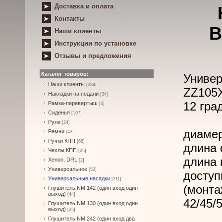
Доставка и оплата
Контакты
B
Наши клиенты
Инструкции по установке
Отзывы и предложения
Каталог товаров:
Универ
Наши клиенты
[284]
ZZ105X
Накладки на педали
[34]
12 гра
Рамка-перевертыш
[6]
Сиденья
[107]
Рули
[24]
диамер
Ремни
[42]
Ручки КПП
[68]
длина 
Чехлы КПП
[25]
длина 
Xenon, DRL
[2]
Универсальное
[52]
доступ
Универсальные насадки
[211]
(монта
Глушитель NM 142 (один вход один
выход)
[44]
42/45/
Глушитель NM 130 (один вход один
выход)
[25]
Глушитель NM 242 (один вход два