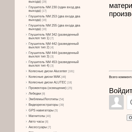
выхода)
[29]
матери
Глушитель NM 230 (один вход два
выхода)
[17]
произв
Глушитель NM 253 (два входа два
выхода)
[16]
Глушитель NM 255 (два входа два
выхода)
[16]
Глушитель NM 342 (разведенный
выхлоп тип 1)
[7]
Глушитель NM 442 (разведенный
выхлоп тип 2)
[4]
Глушитель NM 444 (разведенный
выхлоп тип 3)
[3]
Глушитель NM 453 (разведенный
выхлоп тип 4)
[3]
Колесные диски Alucenter
[181]
Колесные диски MAK
Всего коммент
[46]
Колесные диски ALUTEC
[18]
Прожектора (освещение)
Войдит
[25]
Лебедки
[9]
Эмблемы/Логотипы
[54]
Видеорегистраторы
[39]
GPS навигаторы
[5]
Магнитолы
[40]
О
Авто часы
[8]
Аксессуары
[7]