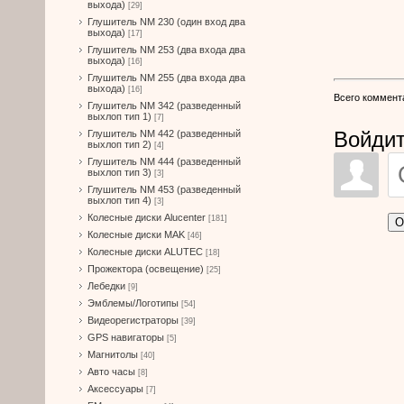
выхода)
[29]
Глушитель NM 230 (один вход два
выхода)
[17]
Глушитель NM 253 (два входа два
выхода)
[16]
Глушитель NM 255 (два входа два
выхода)
[16]
Всего коммент
Глушитель NM 342 (разведенный
выхлоп тип 1)
[7]
Войдит
Глушитель NM 442 (разведенный
выхлоп тип 2)
[4]
Глушитель NM 444 (разведенный
выхлоп тип 3)
[3]
Глушитель NM 453 (разведенный
выхлоп тип 4)
[3]
Колесные диски Alucenter
[181]
О
Колесные диски MAK
[46]
Колесные диски ALUTEC
[18]
Прожектора (освещение)
[25]
Лебедки
[9]
Эмблемы/Логотипы
[54]
Видеорегистраторы
[39]
GPS навигаторы
[5]
Магнитолы
[40]
Авто часы
[8]
Аксессуары
[7]