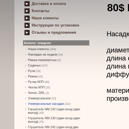
Доставка и оплата
80$
Контакты
Наши клиенты
Инструкции по установке
Насадк
Отзывы и предложения
Каталог товаров:
диамет
Наши клиенты
[284]
Накладки на педали
[34]
длина 
Рамка-перевертыш
[6]
длина 
Сиденья
[107]
Рули
[24]
диффуз
Ремни
[42]
Ручки КПП
[68]
Чехлы КПП
[25]
матери
Xenon, DRL
[2]
произв
Универсальное
[52]
Универсальные насадки
[211]
Глушитель NM 142 (один вход один
выход)
[44]
Глушитель NM 130 (один вход один
выход)
[25]
Глушитель NM 242 (один вход два