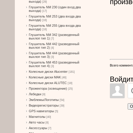
произв
выхода)
[29]
Глушитель NM 230 (один вход два
выхода)
[17]
Глушитель NM 253 (два входа два
выхода)
[16]
Глушитель NM 255 (два входа два
выхода)
[16]
Глушитель NM 342 (разведенный
выхлоп тип 1)
[7]
Глушитель NM 442 (разведенный
выхлоп тип 2)
[4]
Глушитель NM 444 (разведенный
выхлоп тип 3)
[3]
Глушитель NM 453 (разведенный
Всего коммент
выхлоп тип 4)
[3]
Колесные диски Alucenter
[181]
Войдит
Колесные диски MAK
[46]
Колесные диски ALUTEC
[18]
Прожектора (освещение)
[25]
Лебедки
[9]
Эмблемы/Логотипы
[54]
Видеорегистраторы
О
[39]
GPS навигаторы
[5]
Магнитолы
[40]
Авто часы
[8]
Аксессуары
[7]