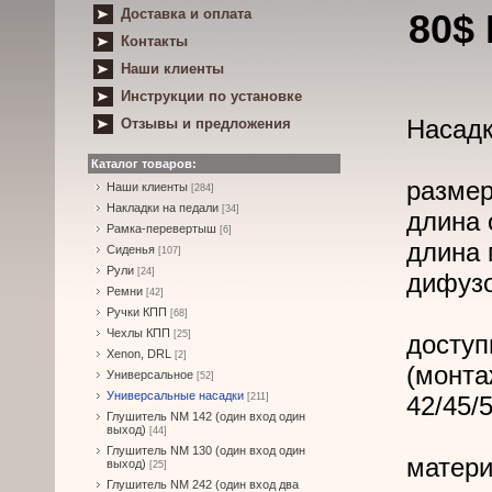
Доставка и оплата
80$
Контакты
Наши клиенты
Инструкции по установке
Насадк
Отзывы и предложения
Каталог товаров:
размер
Наши клиенты
[284]
Накладки на педали
[34]
длина 
Рамка-перевертыш
[6]
длина 
Сиденья
[107]
Рули
[24]
дифузо
Ремни
[42]
Ручки КПП
[68]
Чехлы КПП
[25]
доступ
Xenon, DRL
[2]
(монта
Универсальное
[52]
Универсальные насадки
[211]
42/45/
Глушитель NM 142 (один вход один
выход)
[44]
Глушитель NM 130 (один вход один
матери
выход)
[25]
Глушитель NM 242 (один вход два