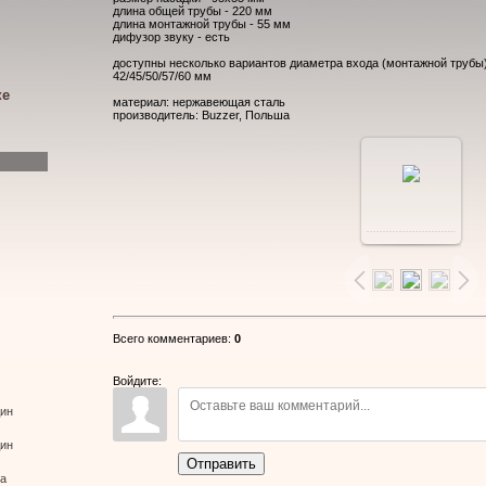
длина общей трубы - 220 мм
длина монтажной трубы - 55 мм
дифузор звуку - есть
доступны несколько вариантов диаметра входа (монтажной трубы)
42/45/50/57/60 мм
ке
материал: нержавеющая сталь
производитель: Buzzer, Польша
В
реальном
размере
Всего комментариев
:
0
640x480
/
Войдите:
дин
80.5Kb
дин
Отправить
ва