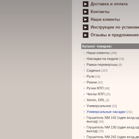
Доставка и оплата
Контакты
Наши клиенты
Инструкции по установ
Отзывы и предложения
Каталог товаров:
Наши клиенты
[284]
Накладки на педали
[34]
Рамка-перевертыш
[6]
Сиденья
[107]
Рули
[24]
Ремни
[42]
Ручки КПП
[68]
Чехлы КПП
[25]
Xenon, DRL
[2]
Универсальное
[52]
Универсальные насадки
[211]
Глушитель NM 142 (один вход о
выход)
[44]
Глушитель NM 130 (один вход о
выход)
[25]
Глушитель NM 242 (один вход д