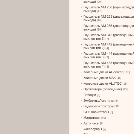
выхода)
[29]
Глушитель NM 230 (один вход д
выхода)
[17]
Глушитель NM 253 (два входа д
выхода)
[16]
Глушитель NM 255 (два входа д
выхода)
[16]
Глушитель NM 342 (разведенны
выхлоп тип 1)
[7]
Глушитель NM 442 (разведенны
выхлоп тип 2)
[4]
Глушитель NM 444 (разведенны
выхлоп тип 3)
[3]
Глушитель NM 453 (разведенны
выхлоп тип 4)
[3]
Колесные диски Alucenter
[181]
Колесные диски MAK
[46]
Колесные диски ALUTEC
[18]
Прожектора (освещение)
[25]
Лебедки
[9]
Эмблемы/Логотипы
[54]
Видеорегистраторы
[39]
GPS навигаторы
[5]
Магнитолы
[40]
Авто часы
[8]
Аксессуары
[7]