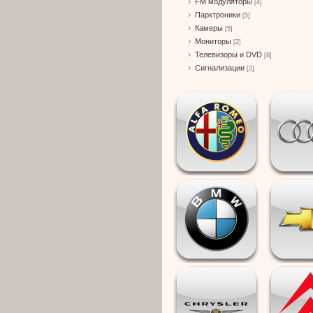
FM модуляторы
[4]
Парктроники
[5]
Камеры
[5]
Мониторы
[2]
Телевизоры и DVD
[8]
Сигнализации
[2]