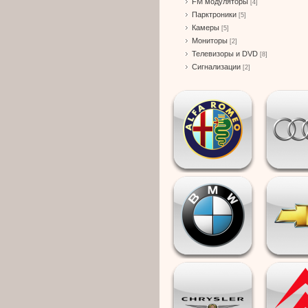
FM модуляторы
[4]
Парктроники
[5]
Камеры
[5]
Мониторы
[2]
Телевизоры и DVD
[8]
Сигнализации
[2]