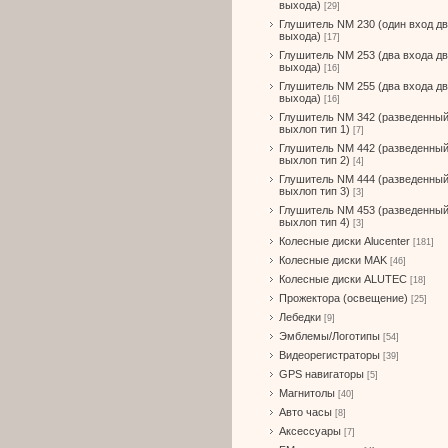
выхода)
[29]
Глушитель NM 230 (один вход д
выхода)
[17]
Глушитель NM 253 (два входа д
выхода)
[16]
Глушитель NM 255 (два входа д
выхода)
[16]
Глушитель NM 342 (разведенны
выхлоп тип 1)
[7]
Глушитель NM 442 (разведенны
выхлоп тип 2)
[4]
Глушитель NM 444 (разведенны
выхлоп тип 3)
[3]
Глушитель NM 453 (разведенны
выхлоп тип 4)
[3]
Колесные диски Alucenter
[181]
Колесные диски MAK
[46]
Колесные диски ALUTEC
[18]
Прожектора (освещение)
[25]
Лебедки
[9]
Эмблемы/Логотипы
[54]
Видеорегистраторы
[39]
GPS навигаторы
[5]
Магнитолы
[40]
Авто часы
[8]
Аксессуары
[7]