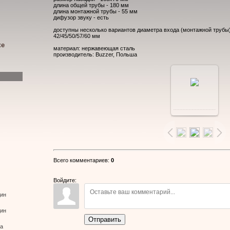
длина общей трубы - 180 мм
длина монтажной трубы - 55 мм
дифузор звуку - есть
доступны несколько вариантов диаметра входа (монтажной трубы)
42/45/50/57/60 мм
ке
материал: нержавеющая сталь
производитель: Buzzer, Польша
В
реальном
размере
Всего комментариев
:
0
640x480
/
Войдите:
дин
82.7Kb
дин
Отправить
ва