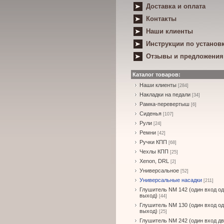
Доставка и оплата
Контакты
Наши клиенты
Инструкции по установ
Отзывы и предложения
Каталог товаров:
Наши клиенты
[284]
Накладки на педали
[34]
Рамка-перевертыш
[6]
Сиденья
[107]
Рули
[24]
Ремни
[42]
Ручки КПП
[68]
Чехлы КПП
[25]
Xenon, DRL
[2]
Универсальное
[52]
Универсальные насадки
[211]
Глушитель NM 142 (один вход о
выход)
[44]
Глушитель NM 130 (один вход о
выход)
[25]
Глушитель NM 242 (один вход д