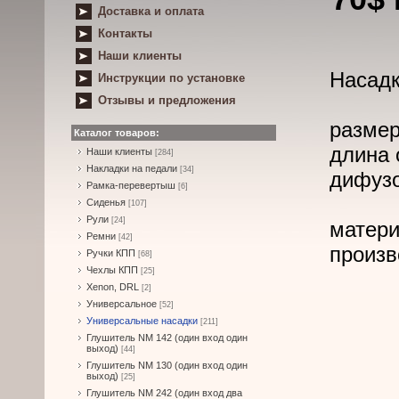
Доставка и оплата
Контакты
Наши клиенты
Насадк
Инструкции по установке
Отзывы и предложения
размер
Каталог товаров:
длина 
Наши клиенты
[284]
Накладки на педали
[34]
дифузо
Рамка-перевертыш
[6]
Сиденья
[107]
Рули
[24]
матери
Ремни
[42]
произв
Ручки КПП
[68]
Чехлы КПП
[25]
Xenon, DRL
[2]
Универсальное
[52]
Универсальные насадки
[211]
Глушитель NM 142 (один вход один
выход)
[44]
Глушитель NM 130 (один вход один
выход)
[25]
Глушитель NM 242 (один вход два