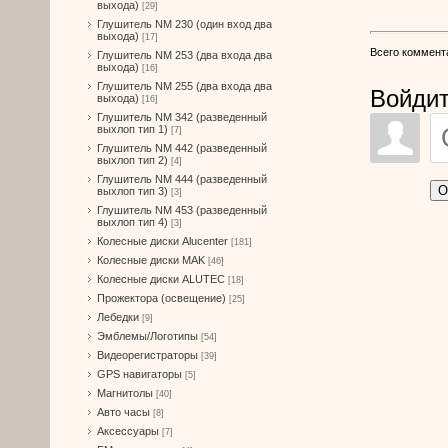
выхода)
[29]
Глушитель NM 230 (один вход два
выхода)
[17]
Всего коммент
Глушитель NM 253 (два входа два
выхода)
[16]
Глушитель NM 255 (два входа два
Войдит
выхода)
[16]
Глушитель NM 342 (разведенный
выхлоп тип 1)
[7]
Глушитель NM 442 (разведенный
выхлоп тип 2)
[4]
Глушитель NM 444 (разведенный
О
выхлоп тип 3)
[3]
Глушитель NM 453 (разведенный
выхлоп тип 4)
[3]
Колесные диски Alucenter
[181]
Колесные диски MAK
[46]
Колесные диски ALUTEC
[18]
Прожектора (освещение)
[25]
Лебедки
[9]
Эмблемы/Логотипы
[54]
Видеорегистраторы
[39]
GPS навигаторы
[5]
Магнитолы
[40]
Авто часы
[8]
Аксессуары
[7]