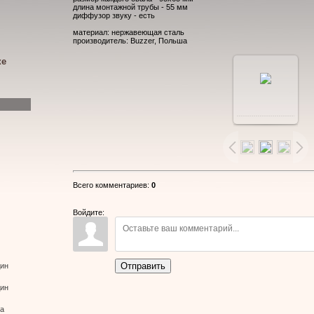
длина монтажной трубы - 55 мм
диффузор звуку - есть
материал: нержавеющая сталь
производитель: Buzzer, Польша
ке
В
реальном
размере
Всего комментариев
:
0
800x564
/
Войдите:
83.2Kb
Отправить
дин
дин
ва