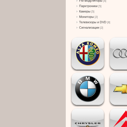
FM модуляторы
[4]
Парктроники
[5]
Камеры
[5]
Мониторы
[2]
Телевизоры и DVD
[8]
Сигнализации
[2]