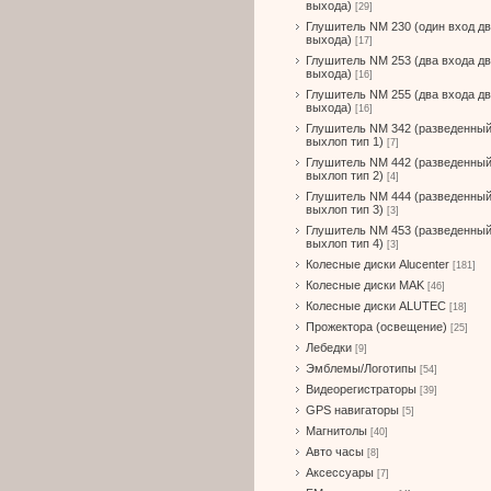
выхода)
[29]
Глушитель NM 230 (один вход д
выхода)
[17]
Глушитель NM 253 (два входа д
выхода)
[16]
Глушитель NM 255 (два входа д
выхода)
[16]
Глушитель NM 342 (разведенны
выхлоп тип 1)
[7]
Глушитель NM 442 (разведенны
выхлоп тип 2)
[4]
Глушитель NM 444 (разведенны
выхлоп тип 3)
[3]
Глушитель NM 453 (разведенны
выхлоп тип 4)
[3]
Колесные диски Alucenter
[181]
Колесные диски MAK
[46]
Колесные диски ALUTEC
[18]
Прожектора (освещение)
[25]
Лебедки
[9]
Эмблемы/Логотипы
[54]
Видеорегистраторы
[39]
GPS навигаторы
[5]
Магнитолы
[40]
Авто часы
[8]
Аксессуары
[7]