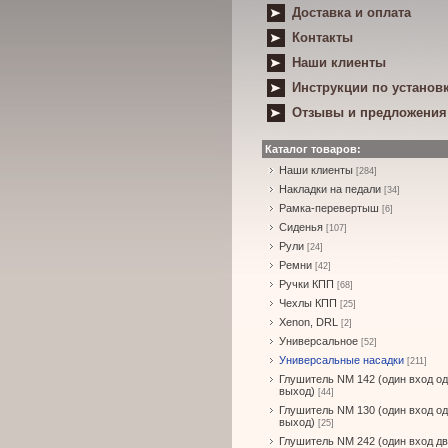
Доставка и оплата
Контакты
Наши клиенты
Инструкции по установ
Отзывы и предложения
Каталог товаров:
Наши клиенты
[284]
Накладки на педали
[34]
Рамка-перевертыш
[6]
Сиденья
[107]
Рули
[24]
Ремни
[42]
Ручки КПП
[68]
Чехлы КПП
[25]
Xenon, DRL
[2]
Универсальное
[52]
Универсальные насадки
[211]
Глушитель NM 142 (один вход о
выход)
[44]
Глушитель NM 130 (один вход о
выход)
[25]
Глушитель NM 242 (один вход д