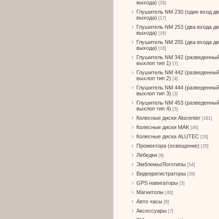
выхода)
[29]
Глушитель NM 230 (один вход д
выхода)
[17]
Глушитель NM 253 (два входа д
выхода)
[16]
Глушитель NM 255 (два входа д
выхода)
[16]
Глушитель NM 342 (разведенны
выхлоп тип 1)
[7]
Глушитель NM 442 (разведенны
выхлоп тип 2)
[4]
Глушитель NM 444 (разведенны
выхлоп тип 3)
[3]
Глушитель NM 453 (разведенны
выхлоп тип 4)
[3]
Колесные диски Alucenter
[181]
Колесные диски MAK
[46]
Колесные диски ALUTEC
[18]
Прожектора (освещение)
[25]
Лебедки
[9]
Эмблемы/Логотипы
[54]
Видеорегистраторы
[39]
GPS навигаторы
[5]
Магнитолы
[40]
Авто часы
[8]
Аксессуары
[7]