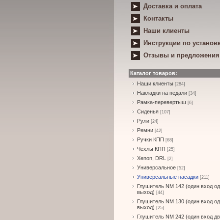
Доставка и оплата
Контакты
Наши клиенты
Инструкции по установ
Отзывы и предложения
Каталог товаров:
Наши клиенты
[284]
Накладки на педали
[34]
Рамка-перевертыш
[6]
Сиденья
[107]
Рули
[24]
Ремни
[42]
Ручки КПП
[68]
Чехлы КПП
[25]
Xenon, DRL
[2]
Универсальное
[52]
Универсальные насадки
[211]
Глушитель NM 142 (один вход о
выход)
[44]
Глушитель NM 130 (один вход о
выход)
[25]
Глушитель NM 242 (один вход д