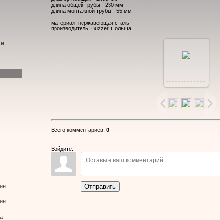
длина общей трубы - 230 мм
длина монтажной трубы - 55 мм
материал: нержавеющая сталь
производитель: Buzzer, Польша
ке
В
реальном
размере
Всего комментариев
:
0
900x599
/
Войдите:
95.7Kb
Отправить
дин
дин
ва