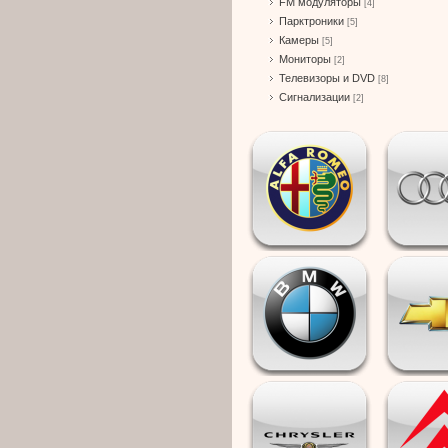
FM модуляторы
[4]
Парктроники
[5]
Камеры
[5]
Мониторы
[2]
Телевизоры и DVD
[8]
Сигнализации
[2]