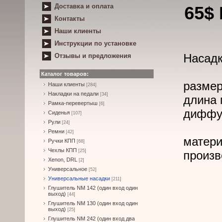
Доставка и оплата
65$
Контакты
Наши клиенты
Инструкции по установке
Насадк
Отзывы и предложения
Каталог товаров:
размер
Наши клиенты
[284]
Накладки на педали
[34]
длина 
Рамка-перевертыш
[6]
диффуз
Сиденья
[107]
Рули
[24]
Ремни
[42]
матери
Ручки КПП
[68]
Чехлы КПП
[25]
произв
Xenon, DRL
[2]
Универсальное
[52]
Универсальные насадки
[211]
Глушитель NM 142 (один вход один
выход)
[44]
Глушитель NM 130 (один вход один
выход)
[25]
Глушитель NM 242 (один вход два