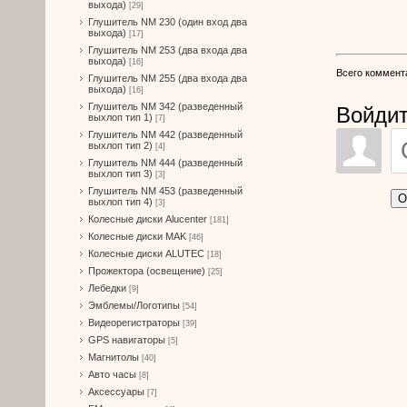
выхода)
[29]
Глушитель NM 230 (один вход два
выхода)
[17]
Глушитель NM 253 (два входа два
выхода)
[16]
Всего коммент
Глушитель NM 255 (два входа два
выхода)
[16]
Глушитель NM 342 (разведенный
Войдит
выхлоп тип 1)
[7]
Глушитель NM 442 (разведенный
выхлоп тип 2)
[4]
Глушитель NM 444 (разведенный
выхлоп тип 3)
[3]
Глушитель NM 453 (разведенный
О
выхлоп тип 4)
[3]
Колесные диски Alucenter
[181]
Колесные диски MAK
[46]
Колесные диски ALUTEC
[18]
Прожектора (освещение)
[25]
Лебедки
[9]
Эмблемы/Логотипы
[54]
Видеорегистраторы
[39]
GPS навигаторы
[5]
Магнитолы
[40]
Авто часы
[8]
Аксессуары
[7]