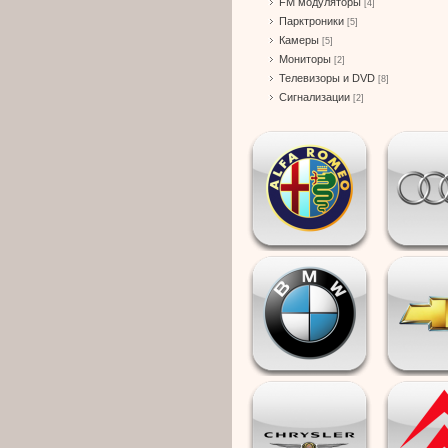
FM модуляторы
[4]
Парктроники
[5]
Камеры
[5]
Мониторы
[2]
Телевизоры и DVD
[8]
Сигнализации
[2]