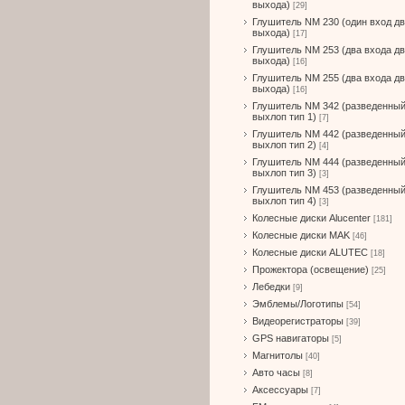
выхода)
[29]
Глушитель NM 230 (один вход д
выхода)
[17]
Глушитель NM 253 (два входа д
выхода)
[16]
Глушитель NM 255 (два входа д
выхода)
[16]
Глушитель NM 342 (разведенны
выхлоп тип 1)
[7]
Глушитель NM 442 (разведенны
выхлоп тип 2)
[4]
Глушитель NM 444 (разведенны
выхлоп тип 3)
[3]
Глушитель NM 453 (разведенны
выхлоп тип 4)
[3]
Колесные диски Alucenter
[181]
Колесные диски MAK
[46]
Колесные диски ALUTEC
[18]
Прожектора (освещение)
[25]
Лебедки
[9]
Эмблемы/Логотипы
[54]
Видеорегистраторы
[39]
GPS навигаторы
[5]
Магнитолы
[40]
Авто часы
[8]
Аксессуары
[7]