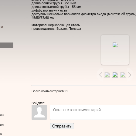
длина общей трубы - 220 мм
длина монтажной трубы - 55 мм
диффузор звуку - есть
доступны несколько вариантов диаметра входа (монтажной трубы)
45/50/57/60 мм
материал: нержавеющая сталь
ке
производитель: Buzzer, Польша
В
реальном
размере
Всего комментариев
:
0
900x600
/
Войдите:
110.6Kb
дин
дин
Отправить
ва