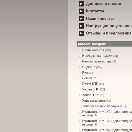
Доставка и оплата
Контакты
Наши клиенты
Инструкции по установ
Отзывы и предложения
Каталог товаров:
Наши клиенты
[284]
Накладки на педали
[34]
Рамка-перевертыш
[6]
Сиденья
[107]
Рули
[24]
Ремни
[42]
Ручки КПП
[68]
Чехлы КПП
[25]
Xenon, DRL
[2]
Универсальное
[52]
Универсальные насадки
[211]
Глушитель NM 142 (один вход о
выход)
[44]
Глушитель NM 130 (один вход о
выход)
[25]
Глушитель NM 242 (один вход д