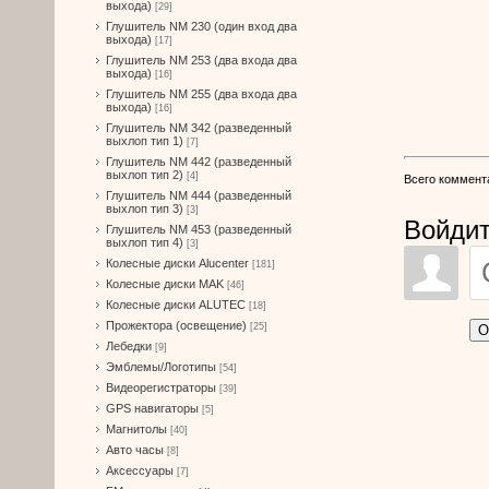
выхода)
[29]
Глушитель NM 230 (один вход два
выхода)
[17]
Глушитель NM 253 (два входа два
выхода)
[16]
Глушитель NM 255 (два входа два
выхода)
[16]
Глушитель NM 342 (разведенный
выхлоп тип 1)
[7]
Глушитель NM 442 (разведенный
выхлоп тип 2)
[4]
Всего коммент
Глушитель NM 444 (разведенный
выхлоп тип 3)
[3]
Войдит
Глушитель NM 453 (разведенный
выхлоп тип 4)
[3]
Колесные диски Alucenter
[181]
Колесные диски MAK
[46]
Колесные диски ALUTEC
[18]
Прожектора (освещение)
[25]
О
Лебедки
[9]
Эмблемы/Логотипы
[54]
Видеорегистраторы
[39]
GPS навигаторы
[5]
Магнитолы
[40]
Авто часы
[8]
Аксессуары
[7]