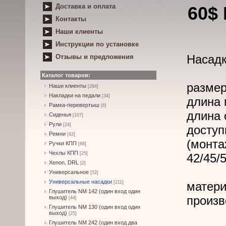
Доставка и оплата
60$
Контакты
Наши клиенты
Инструкции по установке
Насадк
Отзывы и предложения
Каталог товаров:
размер
Наши клиенты
[284]
Накладки на педали
[34]
длина 
Рамка-перевертыш
[6]
длина 
Сиденья
[107]
Рули
[24]
доступ
Ремни
[42]
(монта
Ручки КПП
[68]
Чехлы КПП
[25]
42/45/
Xenon, DRL
[2]
Универсальное
[52]
Универсальные насадки
[211]
матери
Глушитель NM 142 (один вход один
произв
выход)
[44]
Глушитель NM 130 (один вход один
выход)
[25]
Глушитель NM 242 (один вход два