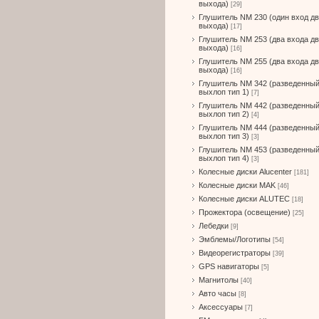
выхода)
[29]
Глушитель NM 230 (один вход д
выхода)
[17]
Глушитель NM 253 (два входа д
выхода)
[16]
Глушитель NM 255 (два входа д
выхода)
[16]
Глушитель NM 342 (разведенны
выхлоп тип 1)
[7]
Глушитель NM 442 (разведенны
выхлоп тип 2)
[4]
Глушитель NM 444 (разведенны
выхлоп тип 3)
[3]
Глушитель NM 453 (разведенны
выхлоп тип 4)
[3]
Колесные диски Alucenter
[181]
Колесные диски MAK
[46]
Колесные диски ALUTEC
[18]
Прожектора (освещение)
[25]
Лебедки
[9]
Эмблемы/Логотипы
[54]
Видеорегистраторы
[39]
GPS навигаторы
[5]
Магнитолы
[40]
Авто часы
[8]
Аксессуары
[7]