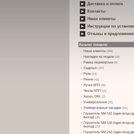
Доставка и оплата
Контакты
Наши клиенты
Инструкции по установ
Отзывы и предложения
Каталог товаров:
Наши клиенты
[284]
Накладки на педали
[34]
Рамка-перевертыш
[6]
Сиденья
[107]
Рули
[24]
Ремни
[42]
Ручки КПП
[68]
Чехлы КПП
[25]
Xenon, DRL
[2]
Универсальное
[52]
Универсальные насадки
[211]
Глушитель NM 142 (один вход о
выход)
[44]
Глушитель NM 130 (один вход о
выход)
[25]
Глушитель NM 242 (один вход д