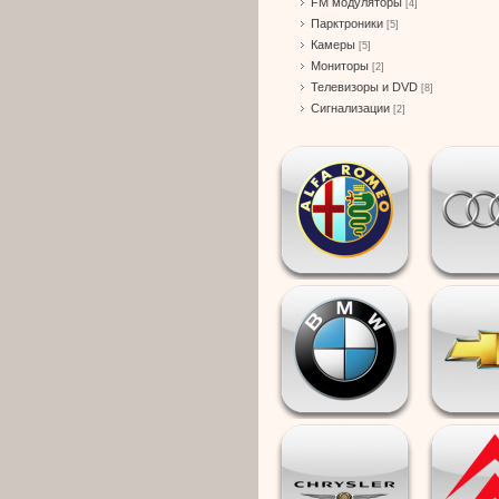
FM модуляторы
[4]
Парктроники
[5]
Камеры
[5]
Мониторы
[2]
Телевизоры и DVD
[8]
Сигнализации
[2]