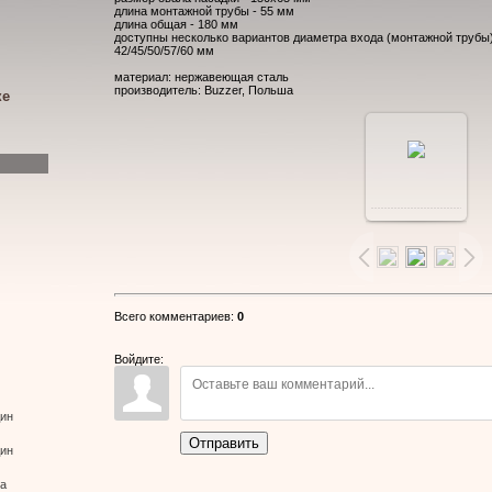
длина монтажной трубы - 55 мм
длина общая - 180 мм
доступны несколько вариантов диаметра входа (монтажной трубы)
42/45/50/57/60 мм
материал: нержавеющая сталь
производитель: Buzzer, Польша
ке
В
реальном
размере
Всего комментариев
:
0
640x480
/
Войдите:
103.8Kb
дин
Отправить
дин
ва