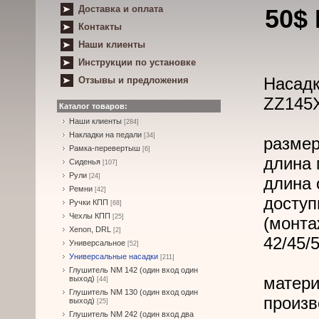
Доставка и оплата
50$
Контакты
Наши клиенты
Инструкции по установке
Насад
Отзывы и предложения
ZZ145
Каталог товаров:
Наши клиенты
[284]
Накладки на педали
[34]
размер
Рамка-перевертыш
[6]
длина 
Сиденья
[107]
Рули
[24]
длина 
Ремни
[42]
доступ
Ручки КПП
[68]
Чехлы КПП
[25]
(монта
Xenon, DRL
[2]
42/45/
Универсальное
[52]
Универсальные насадки
[211]
Глушитель NM 142 (один вход один
матери
выход)
[44]
Глушитель NM 130 (один вход один
произв
выход)
[25]
Глушитель NM 242 (один вход два