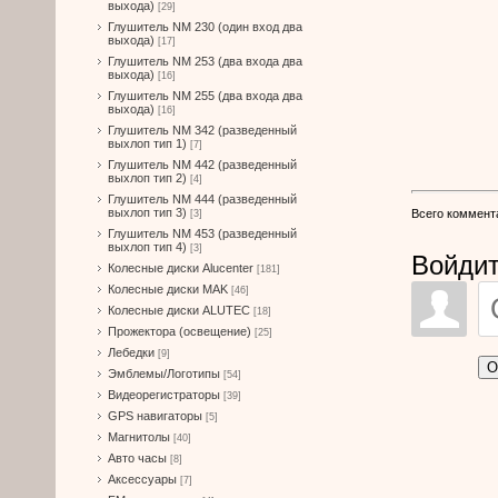
выхода)
[29]
Глушитель NM 230 (один вход два
выхода)
[17]
Глушитель NM 253 (два входа два
выхода)
[16]
Глушитель NM 255 (два входа два
выхода)
[16]
Глушитель NM 342 (разведенный
выхлоп тип 1)
[7]
Глушитель NM 442 (разведенный
выхлоп тип 2)
[4]
Глушитель NM 444 (разведенный
выхлоп тип 3)
Всего коммент
[3]
Глушитель NM 453 (разведенный
выхлоп тип 4)
[3]
Войдит
Колесные диски Alucenter
[181]
Колесные диски MAK
[46]
Колесные диски ALUTEC
[18]
Прожектора (освещение)
[25]
Лебедки
[9]
О
Эмблемы/Логотипы
[54]
Видеорегистраторы
[39]
GPS навигаторы
[5]
Магнитолы
[40]
Авто часы
[8]
Аксессуары
[7]