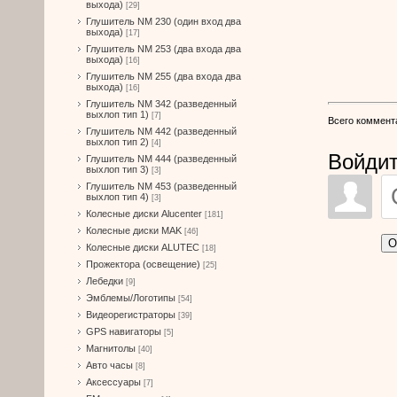
выхода)
[29]
Глушитель NM 230 (один вход два
выхода)
[17]
Глушитель NM 253 (два входа два
выхода)
[16]
Глушитель NM 255 (два входа два
выхода)
[16]
Глушитель NM 342 (разведенный
выхлоп тип 1)
[7]
Всего коммент
Глушитель NM 442 (разведенный
выхлоп тип 2)
[4]
Войдит
Глушитель NM 444 (разведенный
выхлоп тип 3)
[3]
Глушитель NM 453 (разведенный
выхлоп тип 4)
[3]
Колесные диски Alucenter
[181]
Колесные диски MAK
[46]
О
Колесные диски ALUTEC
[18]
Прожектора (освещение)
[25]
Лебедки
[9]
Эмблемы/Логотипы
[54]
Видеорегистраторы
[39]
GPS навигаторы
[5]
Магнитолы
[40]
Авто часы
[8]
Аксессуары
[7]