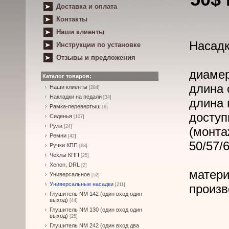
Доставка и оплата
Контакты
Наши клиенты
Насадк
Инструкции по установке
Отзывы и предложения
диамер
Каталог товаров:
длина 
Наши клиенты
[284]
Накладки на педали
[34]
длина 
Рамка-перевертыш
[6]
доступ
Сиденья
[107]
Рули
[24]
(монта
Ремни
[42]
50/57/
Ручки КПП
[68]
Чехлы КПП
[25]
Xenon, DRL
[2]
матери
Универсальное
[52]
Универсальные насадки
[211]
произв
Глушитель NM 142 (один вход один
выход)
[44]
Глушитель NM 130 (один вход один
выход)
[25]
Глушитель NM 242 (один вход два