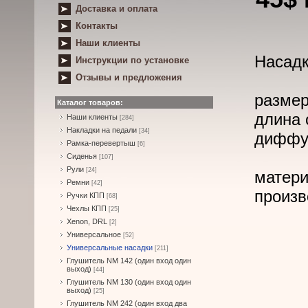
Доставка и оплата
Контакты
Наши клиенты
Насадк
Инструкции по установке
Отзывы и предложения
размер
Каталог товаров:
длина 
Наши клиенты
[284]
Накладки на педали
[34]
диффуз
Рамка-перевертыш
[6]
Сиденья
[107]
Рули
[24]
матери
Ремни
[42]
произв
Ручки КПП
[68]
Чехлы КПП
[25]
Xenon, DRL
[2]
Универсальное
[52]
Универсальные насадки
[211]
Глушитель NM 142 (один вход один
выход)
[44]
Глушитель NM 130 (один вход один
выход)
[25]
Глушитель NM 242 (один вход два