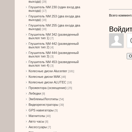
выхода)
[29]
Глушитель NM 230 (один вход два
выхода)
[17]
Всего коммент
Глушитель NM 253 (два входа два
выхода)
[16]
Глушитель NM 255 (два входа два
Войдит
выхода)
[16]
Глушитель NM 342 (разведенный
выхлоп тип 1)
[7]
Глушитель NM 442 (разведенный
выхлоп тип 2)
[4]
Глушитель NM 444 (разведенный
О
выхлоп тип 3)
[3]
Глушитель NM 453 (разведенный
выхлоп тип 4)
[3]
Колесные диски Alucenter
[181]
Колесные диски MAK
[46]
Колесные диски ALUTEC
[18]
Прожектора (освещение)
[25]
Лебедки
[9]
Эмблемы/Логотипы
[54]
Видеорегистраторы
[39]
GPS навигаторы
[5]
Магнитолы
[40]
Авто часы
[8]
Аксессуары
[7]