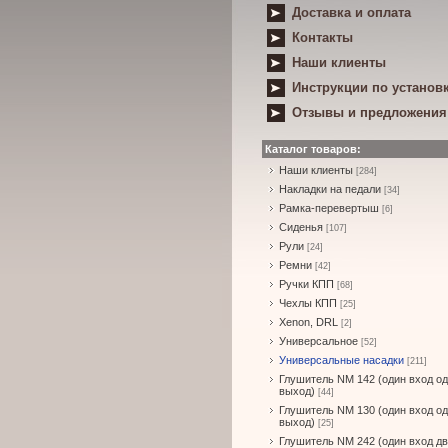
Доставка и оплата
Контакты
Наши клиенты
Инструкции по установ
Отзывы и предложения
Каталог товаров:
Наши клиенты
[284]
Накладки на педали
[34]
Рамка-перевертыш
[6]
Сиденья
[107]
Рули
[24]
Ремни
[42]
Ручки КПП
[68]
Чехлы КПП
[25]
Xenon, DRL
[2]
Универсальное
[52]
Универсальные насадки
[211]
Глушитель NM 142 (один вход о
выход)
[44]
Глушитель NM 130 (один вход о
выход)
[25]
Глушитель NM 242 (один вход д