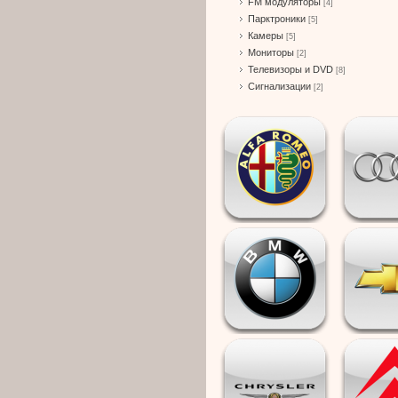
FM модуляторы
[4]
Парктроники
[5]
Камеры
[5]
Мониторы
[2]
Телевизоры и DVD
[8]
Сигнализации
[2]