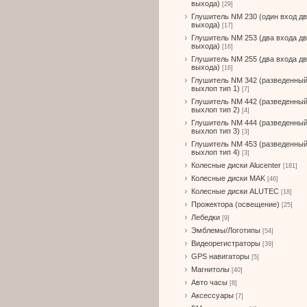
выхода)
[29]
Глушитель NM 230 (один вход д
выхода)
[17]
Глушитель NM 253 (два входа д
выхода)
[16]
Глушитель NM 255 (два входа д
выхода)
[16]
Глушитель NM 342 (разведенны
выхлоп тип 1)
[7]
Глушитель NM 442 (разведенны
выхлоп тип 2)
[4]
Глушитель NM 444 (разведенны
выхлоп тип 3)
[3]
Глушитель NM 453 (разведенны
выхлоп тип 4)
[3]
Колесные диски Alucenter
[181]
Колесные диски MAK
[46]
Колесные диски ALUTEC
[18]
Прожектора (освещение)
[25]
Лебедки
[9]
Эмблемы/Логотипы
[54]
Видеорегистраторы
[39]
GPS навигаторы
[5]
Магнитолы
[40]
Авто часы
[8]
Аксессуары
[7]