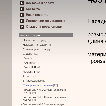
Доставка и оплата
Контакты
Наши клиенты
Насадк
Инструкции по установке
Отзывы и предложения
размер
Каталог товаров:
длина 
Наши клиенты
[284]
Накладки на педали
[34]
Рамка-перевертыш
[6]
матери
Сиденья
[107]
Рули
[24]
произв
Ремни
[42]
Ручки КПП
[68]
Чехлы КПП
[25]
Xenon, DRL
[2]
Универсальное
[52]
Универсальные насадки
[211]
Глушитель NM 142 (один вход один
выход)
[44]
Глушитель NM 130 (один вход один
выход)
[25]
Глушитель NM 242 (один вход два