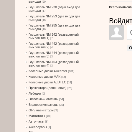
выхода)
[29]
Всего коммент
Глушитель NM 230 (один вход два
выхода)
[17]
Глушитель NM 253 (два входа два
Войдит
выхода)
[16]
Глушитель NM 255 (два входа два
выхода)
[16]
Глушитель NM 342 (разведенный
выхлоп тип 1)
[7]
Глушитель NM 442 (разведенный
выхлоп тип 2)
О
[4]
Глушитель NM 444 (разведенный
выхлоп тип 3)
[3]
Глушитель NM 453 (разведенный
выхлоп тип 4)
[3]
Колесные диски Alucenter
[181]
Колесные диски MAK
[46]
Колесные диски ALUTEC
[18]
Прожектора (освещение)
[25]
Лебедки
[9]
Эмблемы/Логотипы
[54]
Видеорегистраторы
[39]
GPS навигаторы
[5]
Магнитолы
[40]
Авто часы
[8]
Аксессуары
[7]