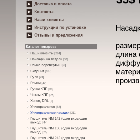
Доставка и оплата
Контакты
Наши клиенты
Насадк
Инструкции по установке
Отзывы и предложения
размер
Каталог товаров:
длина 
Наши клиенты
[284]
Накладки на педали
[34]
диффуз
Рамка-перевертыш
[6]
матери
Сиденья
[107]
Рули
[24]
произв
Ремни
[42]
Ручки КПП
[68]
Чехлы КПП
[25]
Xenon, DRL
[2]
Универсальное
[52]
Универсальные насадки
[211]
Глушитель NM 142 (один вход один
выход)
[44]
Глушитель NM 130 (один вход один
выход)
[25]
Глушитель NM 242 (один вход два