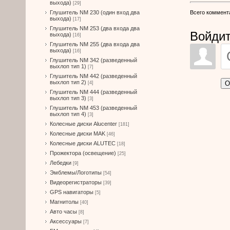
выхода)
[29]
Всего коммент
Глушитель NM 230 (один вход два
выхода)
[17]
Глушитель NM 253 (два входа два
Войдит
выхода)
[16]
Глушитель NM 255 (два входа два
выхода)
[16]
Глушитель NM 342 (разведенный
выхлоп тип 1)
[7]
Глушитель NM 442 (разведенный
выхлоп тип 2)
О
[4]
Глушитель NM 444 (разведенный
выхлоп тип 3)
[3]
Глушитель NM 453 (разведенный
выхлоп тип 4)
[3]
Колесные диски Alucenter
[181]
Колесные диски MAK
[46]
Колесные диски ALUTEC
[18]
Прожектора (освещение)
[25]
Лебедки
[9]
Эмблемы/Логотипы
[54]
Видеорегистраторы
[39]
GPS навигаторы
[5]
Магнитолы
[40]
Авто часы
[8]
Аксессуары
[7]