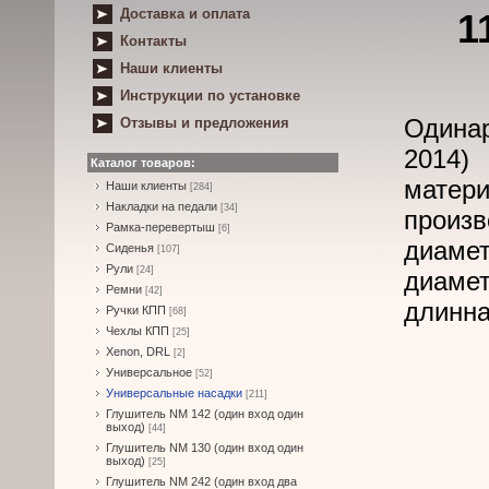
Доставка и оплата
1
Контакты
Наши клиенты
Инструкции по установке
Одинар
Отзывы и предложения
2014)
Каталог товаров:
матери
Наши клиенты
[284]
Накладки на педали
[34]
произв
Рамка-перевертыш
[6]
диамет
Сиденья
[107]
Рули
[24]
диамет
Ремни
[42]
длинна
Ручки КПП
[68]
Чехлы КПП
[25]
Xenon, DRL
[2]
Универсальное
[52]
Универсальные насадки
[211]
Глушитель NM 142 (один вход один
выход)
[44]
Глушитель NM 130 (один вход один
выход)
[25]
Глушитель NM 242 (один вход два