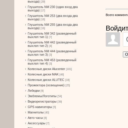
выхода)
[29]
Глушитель NM 230 (один вход два
выхода)
[17]
Всего коммент
Глушитель NM 253 (два входа два
выхода)
[16]
Глушитель NM 255 (два входа два
Войдит
выхода)
[16]
Глушитель NM 342 (разведенный
выхлоп тип 1)
[7]
Глушитель NM 442 (разведенный
выхлоп тип 2)
[4]
Глушитель NM 444 (разведенный
О
выхлоп тип 3)
[3]
Глушитель NM 453 (разведенный
выхлоп тип 4)
[3]
Колесные диски Alucenter
[181]
Колесные диски MAK
[46]
Колесные диски ALUTEC
[18]
Прожектора (освещение)
[25]
Лебедки
[9]
Эмблемы/Логотипы
[54]
Видеорегистраторы
[39]
GPS навигаторы
[5]
Магнитолы
[40]
Авто часы
[8]
Аксессуары
[7]