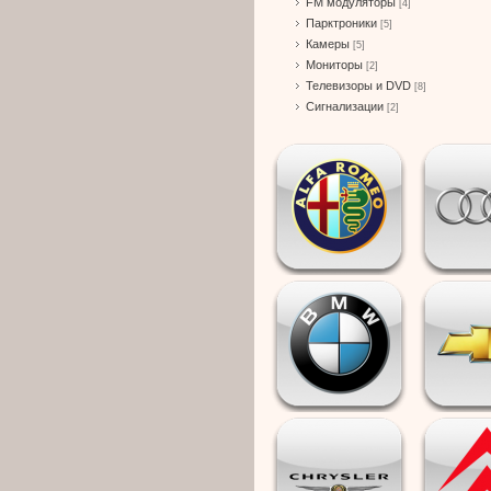
FM модуляторы
[4]
Парктроники
[5]
Камеры
[5]
Мониторы
[2]
Телевизоры и DVD
[8]
Сигнализации
[2]