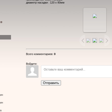
диаметр насадки : 120 х 80мм
ке
В
реальном
размере
Всего комментариев
:
0
800x534
/
Войдите:
47.2Kb
Отправить
дин
дин
ва