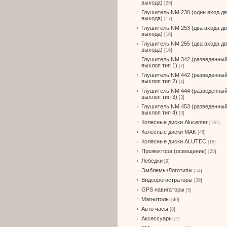
выхода)
[29]
Глушитель NM 230 (один вход д
выхода)
[17]
Глушитель NM 253 (два входа д
выхода)
[16]
Глушитель NM 255 (два входа д
выхода)
[16]
Глушитель NM 342 (разведенны
выхлоп тип 1)
[7]
Глушитель NM 442 (разведенны
выхлоп тип 2)
[4]
Глушитель NM 444 (разведенны
выхлоп тип 3)
[3]
Глушитель NM 453 (разведенны
выхлоп тип 4)
[3]
Колесные диски Alucenter
[181]
Колесные диски MAK
[46]
Колесные диски ALUTEC
[18]
Прожектора (освещение)
[25]
Лебедки
[9]
Эмблемы/Логотипы
[54]
Видеорегистраторы
[39]
GPS навигаторы
[5]
Магнитолы
[40]
Авто часы
[8]
Аксессуары
[7]