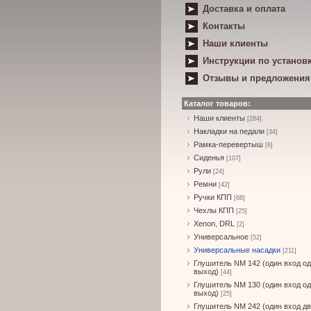
Доставка и оплата
Контакты
Наши клиенты
Инструкции по установ
Отзывы и предложения
Каталог товаров:
Наши клиенты
[284]
Накладки на педали
[34]
Рамка-перевертыш
[6]
Сиденья
[107]
Рули
[24]
Ремни
[42]
Ручки КПП
[68]
Чехлы КПП
[25]
Xenon, DRL
[2]
Универсальное
[52]
Универсальные насадки
[211]
Глушитель NM 142 (один вход о
выход)
[44]
Глушитель NM 130 (один вход о
выход)
[25]
Глушитель NM 242 (один вход д