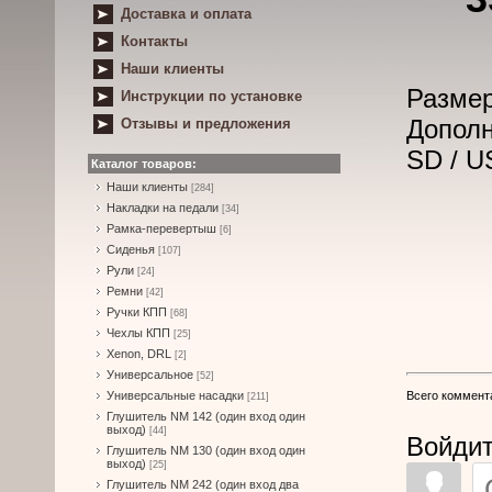
Доставка и оплата
Контакты
Наши клиенты
Разме
Инструкции по установке
Дополн
Отзывы и предложения
SD / U
Каталог товаров:
Наши клиенты
[284]
Накладки на педали
[34]
Рамка-перевертыш
[6]
Сиденья
[107]
Рули
[24]
Ремни
[42]
Ручки КПП
[68]
Чехлы КПП
[25]
Xenon, DRL
[2]
Универсальное
[52]
Всего коммент
Универсальные насадки
[211]
Глушитель NM 142 (один вход один
выход)
[44]
Войдит
Глушитель NM 130 (один вход один
выход)
[25]
Глушитель NM 242 (один вход два