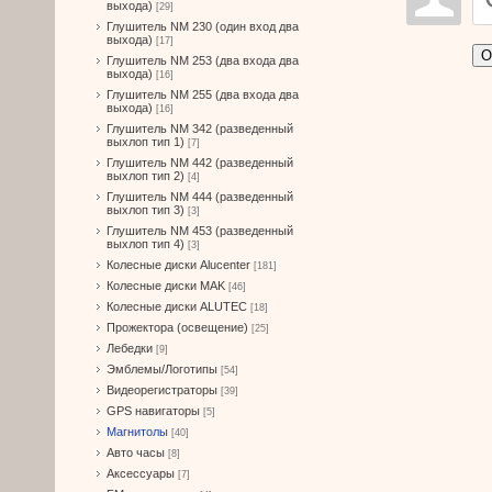
выхода)
[29]
Глушитель NM 230 (один вход два
выхода)
[17]
О
Глушитель NM 253 (два входа два
выхода)
[16]
Глушитель NM 255 (два входа два
выхода)
[16]
Глушитель NM 342 (разведенный
выхлоп тип 1)
[7]
Глушитель NM 442 (разведенный
выхлоп тип 2)
[4]
Глушитель NM 444 (разведенный
выхлоп тип 3)
[3]
Глушитель NM 453 (разведенный
выхлоп тип 4)
[3]
Колесные диски Alucenter
[181]
Колесные диски MAK
[46]
Колесные диски ALUTEC
[18]
Прожектора (освещение)
[25]
Лебедки
[9]
Эмблемы/Логотипы
[54]
Видеорегистраторы
[39]
GPS навигаторы
[5]
Магнитолы
[40]
Авто часы
[8]
Аксессуары
[7]