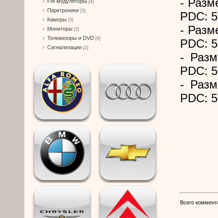
- Разм
FM модуляторы
[4]
Парктроники
[5]
PDC: 5
Камеры
[5]
- Разм
Мониторы
[2]
Телевизоры и DVD
[8]
PDC: 5
Сигнализации
[2]
- Разм
PDC: 5
- Разм
PDC: 5
Всего коммент