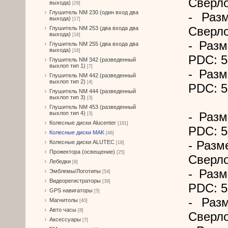
Сверло
выхода)
[29]
Глушитель NM 230 (один вход два
- Раз
выхода)
[17]
Сверло
Глушитель NM 253 (два входа два
выхода)
[16]
- Разм
Глушитель NM 255 (два входа два
выхода)
[16]
PDC: 5
Глушитель NM 342 (разведенный
выхлоп тип 1)
[7]
- Разм
Глушитель NM 442 (разведенный
выхлоп тип 2)
[4]
PDC: 5
Глушитель NM 444 (разведенный
выхлоп тип 3)
[3]
Глушитель NM 453 (разведенный
выхлоп тип 4)
- Разм
[3]
Колесные диски Alucenter
[181]
PDC: 5
Колесные диски MAK
[46]
- Разм
Колесные диски ALUTEC
[18]
Прожектора (освещение)
[25]
Сверло
Лебедки
[9]
- Разм
Эмблемы/Логотипы
[54]
Видеорегистраторы
[39]
PDC: 5
GPS навигаторы
[5]
- Раз
Магнитолы
[40]
Авто часы
[8]
Сверло
Аксессуары
[7]