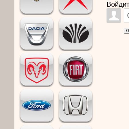
Войдит
О