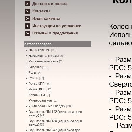
Доставка и оплата
Контакты
Наши клиенты
Колесн
Инструкции по установке
Исполн
Отзывы и предложения
сильно
Каталог товаров:
Наши клиенты
[284]
Накладки на педали
[34]
- Разм
Рамка-перевертыш
[6]
PDC: 5
Сиденья
[107]
Рули
[24]
- Разм
Ремни
[42]
Сверло
Ручки КПП
[68]
Чехлы КПП
[25]
- Разм
Xenon, DRL
[2]
PDC: 5
Универсальное
[52]
Универсальные насадки
[211]
- Разм
Глушитель NM 142 (один вход один
PDC: 5
выход)
[44]
Глушитель NM 130 (один вход один
- Раз
выход)
[25]
Глушитель NM 242 (один вход два