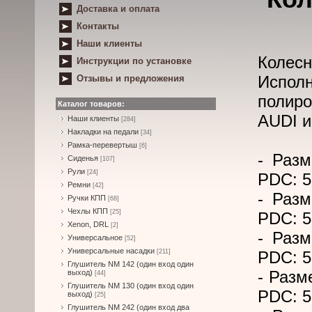
Доставка и оплата
Контакты
Наши клиенты
Колесн
Инструкции по установке
Испол
Отзывы и предложения
полиро
Каталог товаров:
AUDI 
Наши клиенты
[284]
Накладки на педали
[34]
Рамка-перевертыш
[6]
- Разм
Сиденья
[107]
Рули
[24]
PDC: 5
Ремни
[42]
- Разм
Ручки КПП
[68]
Чехлы КПП
[25]
PDC: 5
Xenon, DRL
[2]
- Разм
Универсальное
[52]
Универсальные насадки
[211]
PDC: 5
Глушитель NM 142 (один вход один
- Разм
выход)
[44]
Глушитель NM 130 (один вход один
PDC: 5
выход)
[25]
Глушитель NM 242 (один вход два