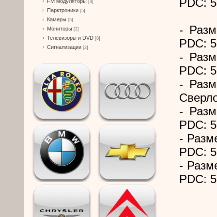
PDC: 5
FM модуляторы
[4]
Парктроники
[5]
Камеры
[5]
- Разм
Мониторы
[2]
Телевизоры и DVD
[8]
PDC: 5
Сигнализации
[2]
- Разм
PDC: 5
- Разм
Сверло
- Разм
PDC: 5
- Разм
PDC: 5
- Разм
PDC: 5