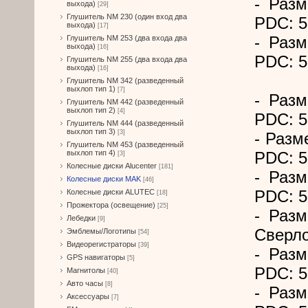
- Разм
выхода)
[29]
Глушитель NM 230 (один вход два
PDC: 5
выхода)
[17]
- Разм
Глушитель NM 253 (два входа два
выхода)
[16]
PDC: 5
Глушитель NM 255 (два входа два
выхода)
[16]
Глушитель NM 342 (разведенный
выхлоп тип 1)
[7]
- Разм
Глушитель NM 442 (разведенный
выхлоп тип 2)
[4]
PDC: 5
Глушитель NM 444 (разведенный
выхлоп тип 3)
[3]
- Разм
Глушитель NM 453 (разведенный
выхлоп тип 4)
PDC: 5
[3]
Колесные диски Alucenter
[181]
- Разм
Колесные диски MAK
[46]
PDC: 5
Колесные диски ALUTEC
[18]
Прожектора (освещение)
[25]
- Разм
Лебедки
[9]
Сверло
Эмблемы/Логотипы
[54]
Видеорегистраторы
[39]
- Разм
GPS навигаторы
[5]
PDC: 5
Магнитолы
[40]
Авто часы
[8]
- Разм
Аксессуары
[7]