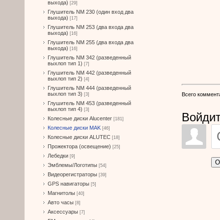
выхода)
[29]
Глушитель NM 230 (один вход два
выхода)
[17]
Глушитель NM 253 (два входа два
выхода)
[16]
Глушитель NM 255 (два входа два
выхода)
[16]
Глушитель NM 342 (разведенный
выхлоп тип 1)
[7]
Глушитель NM 442 (разведенный
выхлоп тип 2)
[4]
Глушитель NM 444 (разведенный
выхлоп тип 3)
Всего коммент
[3]
Глушитель NM 453 (разведенный
выхлоп тип 4)
[3]
Войдит
Колесные диски Alucenter
[181]
Колесные диски MAK
[46]
Колесные диски ALUTEC
[18]
Прожектора (освещение)
[25]
Лебедки
[9]
О
Эмблемы/Логотипы
[54]
Видеорегистраторы
[39]
GPS навигаторы
[5]
Магнитолы
[40]
Авто часы
[8]
Аксессуары
[7]