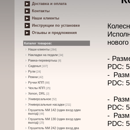
Доставка и оплата
Контакты
Наши клиенты
Колесн
Инструкции по установке
Испол
Отзывы и предложения
нового
Каталог товаров:
Наши клиенты
[284]
Накладки на педали
[34]
- Разм
Рамка-перевертыш
[6]
PDC: 5
Сиденья
[107]
Рули
[24]
- Разм
Ремни
[42]
PDC: 5
Ручки КПП
[68]
Чехлы КПП
[25]
Xenon, DRL
[2]
- Разм
Универсальное
[52]
Универсальные насадки
[211]
PDC: 5
Глушитель NM 142 (один вход один
- Разм
выход)
[44]
Глушитель NM 130 (один вход один
PDC: 5
выход)
[25]
Глушитель NM 242 (один вход два