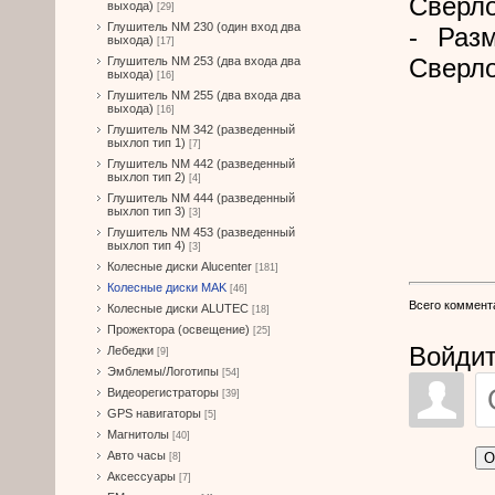
Сверло
выхода)
[29]
Глушитель NM 230 (один вход два
- Раз
выхода)
[17]
Сверло
Глушитель NM 253 (два входа два
выхода)
[16]
Глушитель NM 255 (два входа два
выхода)
[16]
Глушитель NM 342 (разведенный
выхлоп тип 1)
[7]
Глушитель NM 442 (разведенный
выхлоп тип 2)
[4]
Глушитель NM 444 (разведенный
выхлоп тип 3)
[3]
Глушитель NM 453 (разведенный
выхлоп тип 4)
[3]
Колесные диски Alucenter
[181]
Колесные диски MAK
[46]
Всего коммент
Колесные диски ALUTEC
[18]
Прожектора (освещение)
[25]
Войдит
Лебедки
[9]
Эмблемы/Логотипы
[54]
Видеорегистраторы
[39]
GPS навигаторы
[5]
Магнитолы
[40]
Авто часы
О
[8]
Аксессуары
[7]