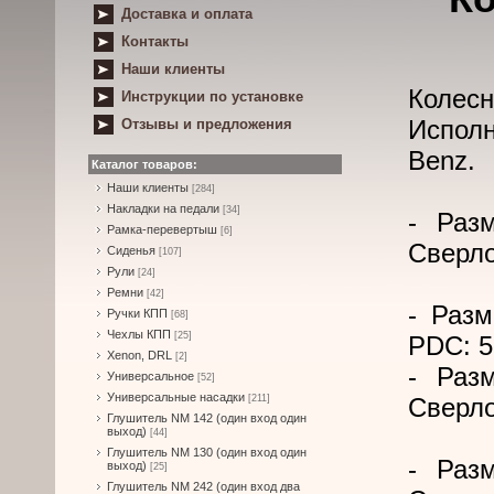
Доставка и оплата
Контакты
Наши клиенты
Колесн
Инструкции по установке
Исполн
Отзывы и предложения
Benz.
Каталог товаров:
Наши клиенты
[284]
Накладки на педали
[34]
- Раз
Рамка-перевертыш
[6]
Сверло
Сиденья
[107]
Рули
[24]
Ремни
[42]
- Разм
Ручки КПП
[68]
Чехлы КПП
[25]
PDC: 5
Xenon, DRL
[2]
- Раз
Универсальное
[52]
Универсальные насадки
[211]
Сверло
Глушитель NM 142 (один вход один
выход)
[44]
Глушитель NM 130 (один вход один
- Раз
выход)
[25]
Глушитель NM 242 (один вход два