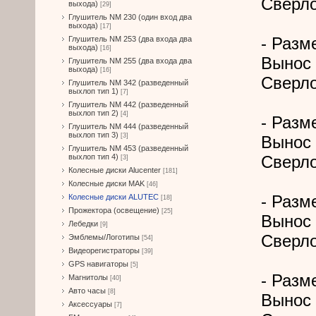
Сверло
выхода)
[29]
Глушитель NM 230 (один вход два
выхода)
[17]
- Разме
Глушитель NM 253 (два входа два
выхода)
[16]
Вынос 
Глушитель NM 255 (два входа два
выхода)
[16]
Сверло
Глушитель NM 342 (разведенный
выхлоп тип 1)
[7]
Глушитель NM 442 (разведенный
выхлоп тип 2)
[4]
- Разме
Глушитель NM 444 (разведенный
выхлоп тип 3)
[3]
Вынос 
Глушитель NM 453 (разведенный
выхлоп тип 4)
Сверло
[3]
Колесные диски Alucenter
[181]
Колесные диски MAK
[46]
- Разме
Колесные диски ALUTEC
[18]
Прожектора (освещение)
[25]
Вынос 
Лебедки
[9]
Сверло
Эмблемы/Логотипы
[54]
Видеорегистраторы
[39]
GPS навигаторы
[5]
- Разме
Магнитолы
[40]
Авто часы
[8]
Вынос 
Аксессуары
[7]