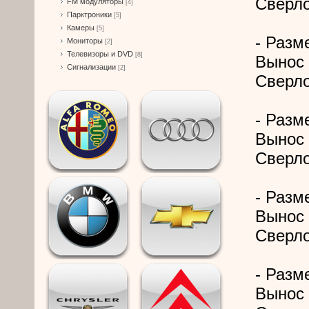
Сверло
FM модуляторы
[4]
Парктроники
[5]
Камеры
[5]
- Разме
Мониторы
[2]
Телевизоры и DVD
[8]
Вынос 
Сигнализации
[2]
Сверло
- Разме
Вынос 
Сверло
- Разме
Вынос 
Сверло
- Разме
Вынос 