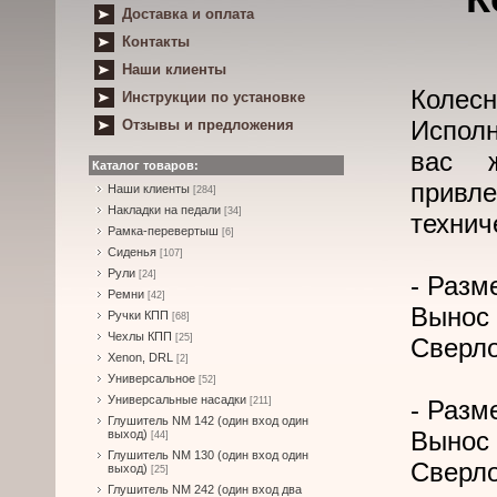
Доставка и оплата
Контакты
Наши клиенты
Колесн
Инструкции по установке
Исполн
Отзывы и предложения
вас 
Каталог товаров:
прив
Наши клиенты
[284]
Накладки на педали
[34]
технич
Рамка-перевертыш
[6]
Сиденья
[107]
Рули
[24]
- Разме
Ремни
[42]
Вынос 
Ручки КПП
[68]
Чехлы КПП
[25]
Сверло
Xenon, DRL
[2]
Универсальное
[52]
Универсальные насадки
[211]
- Разме
Глушитель NM 142 (один вход один
Вынос 
выход)
[44]
Глушитель NM 130 (один вход один
Сверло
выход)
[25]
Глушитель NM 242 (один вход два