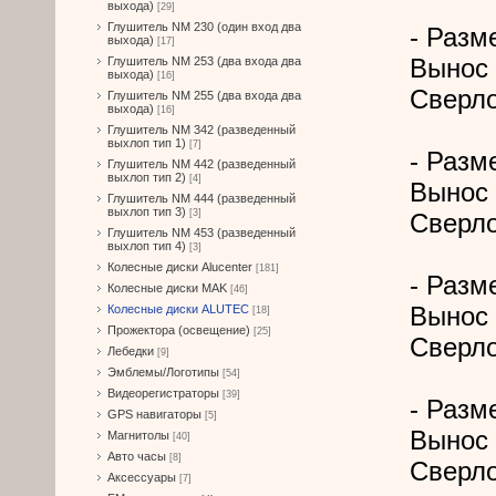
выхода)
[29]
Глушитель NM 230 (один вход два
- Разме
выхода)
[17]
Вынос 
Глушитель NM 253 (два входа два
выхода)
[16]
Сверло
Глушитель NM 255 (два входа два
выхода)
[16]
Глушитель NM 342 (разведенный
выхлоп тип 1)
[7]
- Разме
Глушитель NM 442 (разведенный
выхлоп тип 2)
[4]
Вынос 
Глушитель NM 444 (разведенный
выхлоп тип 3)
[3]
Сверло
Глушитель NM 453 (разведенный
выхлоп тип 4)
[3]
Колесные диски Alucenter
[181]
- Разме
Колесные диски MAK
[46]
Вынос 
Колесные диски ALUTEC
[18]
Прожектора (освещение)
[25]
Сверло
Лебедки
[9]
Эмблемы/Логотипы
[54]
Видеорегистраторы
[39]
- Разме
GPS навигаторы
[5]
Вынос 
Магнитолы
[40]
Авто часы
[8]
Сверло
Аксессуары
[7]