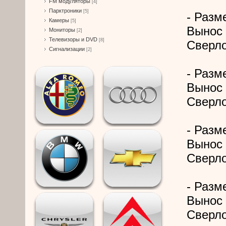
FM модуляторы
[4]
Парктроники
[5]
- Разме
Камеры
[5]
Вынос 
Мониторы
[2]
Телевизоры и DVD
[8]
Сверло
Сигнализации
[2]
- Разме
Вынос 
Сверло
- Разме
Вынос 
Сверло
- Разме
Вынос 
Сверло